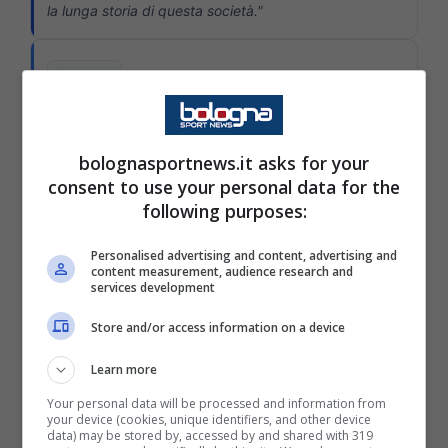
la lunga storia di questa società."
20:44
Sui ragazzi dell'Under 23
"Giocare pochi minuti ed essere nella prima squadra
bolognasportnews.it asks for your
sono due cose diverse ma sono felice dei ragazzi che
consent to use your personal data for the
hanno giocato. Diouf? Mi ha stupito, sono convinto
following purposes:
che nel futuro sarà importante per noi, ha avuto più
opportunità, ha corraggio di fare l'uno contro uno ed è
Personalised advertising and content, advertising and
bravo a sterzare e puntare".
content measurement, audience research and
services development
Store and/or access information on a device
Inter, le parole di Chivu in conferenza
stampa dopo il match contro il Bologna
Learn more
stadio Dall’Ara
Your personal data will be processed and information from
your device (cookies, unique identifiers, and other device
data) may be stored by, accessed by and shared with 319