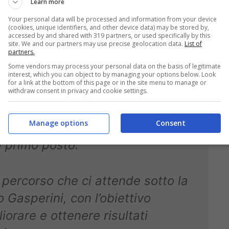
Learn more
Your personal data will be processed and information from your device
(cookies, unique identifiers, and other device data) may be stored by,
un momento molto difficile e
accessed by and shared with 319 partners, or used specifically by this
site. We and our partners may use precise geolocation data.
List of
partners.
suoi sforzi.
Some vendors may process your personal data on the basis of legitimate
interest, which you can object to by managing your options below. Look
for a link at the bottom of this page or in the site menu to manage or
tra direzione è chiara. Il Club è
withdraw consent in privacy and cookie settings.
 forte e una visione ben definita.
Manage options
Consent
 primo posto.
percorso che ci attende sotto la
 Gasperini, con l’obiettivo
iorare e ottenere risultati