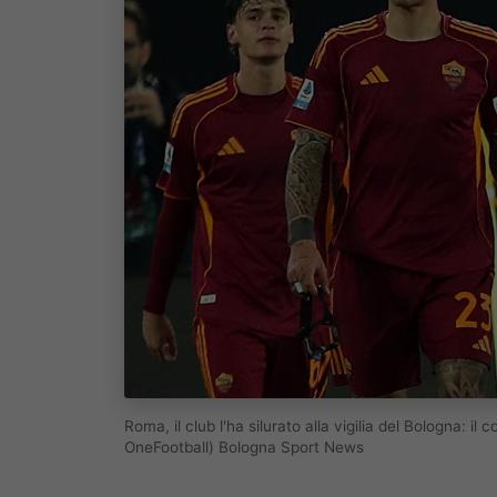
Roma, il club l'ha silurato alla vigilia del Bologna: 
OneFootball) Bologna Sport News