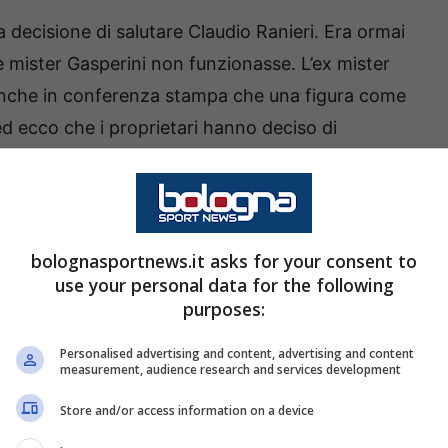
a decisione di salutare Claudio Ranieri. Era ormai
 e mister Gasperini non funzionasse. L’ex mister
 anche in conferenza stampa che una figura come
, ed ecco che i proprietari hanno deciso di
dio di Ranieri:
bolognasportnews.it asks for your consent to
use your personal data for the following
purposes:
l rapporto con Claudio Ranieri
Personalised advertising and content, advertising and content
measurement, audience research and services development
Store and/or access information on a device
e Claudio per il suo significativo