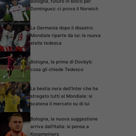
Bologna, futuro in bilico per
Domínguez: ci prova il Norwich
La Germania dopo il disastro
Mondiale riparte da lui: la nuova
stella tedesca
Bologna, la prima di Dovbyk:
cosa gli chiede Tedesco
La bestia nera dell’Inter che ha
stregato tutti al Mondiale: si
scatena il mercato su di lui
Bologna, la nuova suggestione
arriva dall’Italia: si pensa a
Koopmeiners