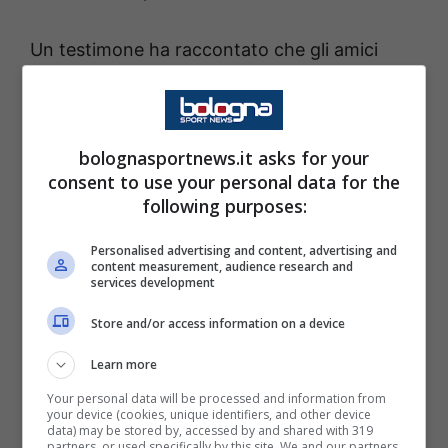
Un testimone ha raccontato che gli amici
avrebbero cercato più volte di svegliarlo,
senza successo immediato. “Deve aver
bevuto un po’ troppo”, è stata la frase che ha
bolognasportnews.it asks for your
accompagnato la scena. Un’immagine che,
consent to use your personal data for the
following purposes:
inevitabilmente, ha fatto rapidamente il giro
dei social.
Personalised advertising and content, advertising and
content measurement, audience research and
services development
Non è la prima volta: talento e
Store and/or access information on a device
fragilità fuori dal campo
Learn more
Chi segue da vicino la carriera di
Jack
Your personal data will be processed and information from
your device (cookies, unique identifiers, and other device
Grealish
sa che non si tratta di un episodio
data) may be stored by, accessed by and shared with 319
partners, or used specifically by this site. We and our partners