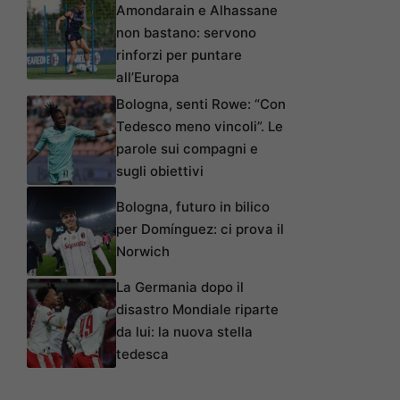
Amondarain e Alhassane
non bastano: servono
rinforzi per puntare
all’Europa
Bologna, senti Rowe: “Con
Tedesco meno vincoli”. Le
parole sui compagni e
sugli obiettivi
Bologna, futuro in bilico
per Domínguez: ci prova il
Norwich
La Germania dopo il
disastro Mondiale riparte
da lui: la nuova stella
tedesca