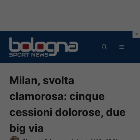
Vai
al
MENU
contenuto
Milan, svolta
clamorosa: cinque
cessioni dolorose, due
big via