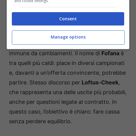
and cookie settings.
equilibrio sottile tra conferme
e addii
Consent
Se l’attacco vive una fase di profonda
Manage options
incertezza, anche il centrocampo non è
immune da cambiamenti. Il nome di
Fofana
è
tra quelli più caldi: piace in diversi campionati
e, davanti a un’offerta convincente, potrebbe
partire. Stesso discorso per
Loftus-Cheek
,
che rappresenta una delle uscite più probabili,
anche per questioni legate al contratto. In
questo caso, l’obiettivo è chiaro: fare cassa
senza perdere equilibrio.