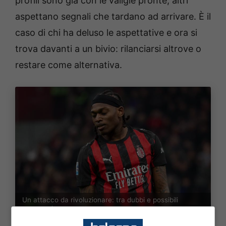
profili sono già con le valigie pronte, altri
aspettano segnali che tardano ad arrivare. È il
caso di chi ha deluso le aspettative e ora si
trova davanti a un bivio: rilanciarsi altrove o
restare come alternativa.
Un attacco da rivoluzionare: tra dubbi e possibili
cessioni (Ansa Foto) – BolognaSportnews