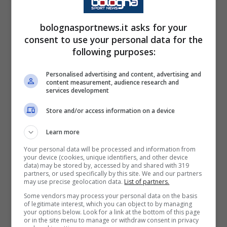
Il discorso più delicato riguarda però i nomi
bolognasportnews.it asks for your
pesanti. Il
futuro di
Pulisic
, ad esempio, è
consent to use your personal data for the
tutt’altro che definito: tra esigenze tattiche e
following purposes:
logiche di mercato, la sua permanenza non è
Personalised advertising and content, advertising and
più così scontata. Ancora più chiaro sembra il
content measurement, audience research and
services development
destino di Leao
, sempre più orientato verso
una
nuova esperienza
, con offerte
Store and/or access information on a device
importanti pronte ad arrivare. In questo
Learn more
contesto, la dirigenza osserva, valuta e
Your personal data will be processed and information from
soprattutto aspetta le proposte giuste,
your device (cookies, unique identifiers, and other device
data) may be stored by, accessed by and shared with 319
perché ogni cessione sarà fondamentale per
partners, or used specifically by this site. We and our partners
may use precise geolocation data.
List of partners.
finanziare i prossimi colpi.
Some vendors may process your personal data on the basis
of legitimate interest, which you can object to by managing
your options below. Look for a link at the bottom of this page
Centrocampo e difesa:
or in the site menu to manage or withdraw consent in privacy