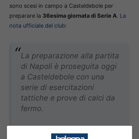
sono scesi in campo a Casteldebole per
preparare la
36esima giornata di Serie A
.
La
nota ufficiale del club
:
La preparazione alla partita
di Napoli è proseguita oggi
a Casteldebole con una
serie di esercitazioni
tattiche e prove di calci da
fermo.
Martin Vitik, Nicolò Casale