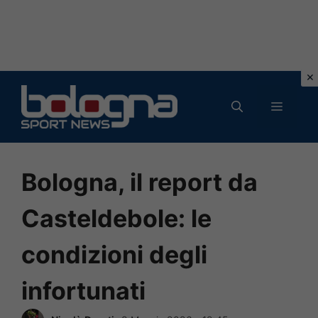
Vai
al
MENU
contenuto
Bologna, il report da
Casteldebole: le
condizioni degli
infortunati