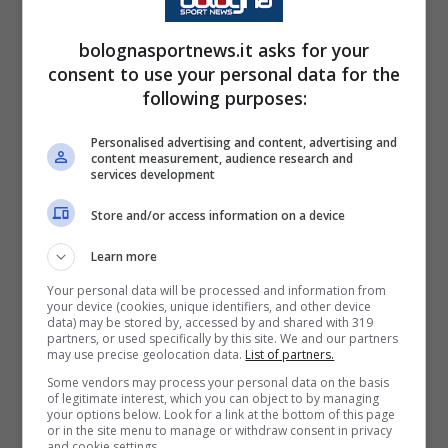
e Nicolò Cambiaghi hanno
svolto terapie.
bolognasportnews.it asks for your
consent to use your personal data for the
following purposes:
È di ieri la notizia dell’infortunio di
Martin
Personalised advertising and content, advertising and
content measurement, audience research and
Vitik
, messo fuori gioco da un trauma
services development
distorsivo alla caviglia. Al Maradona
Store and/or access information on a device
probabilmente toccherà di nuovo a Helland,
Learn more
pronto a cogliere un’altra occasione di
Your personal data will be processed and information from
crescita.
your device (cookies, unique identifiers, and other device
data) may be stored by, accessed by and shared with 319
partners, or used specifically by this site. We and our partners
Terapie anche per
Casale e Cambiaghi
, i due
may use precise geolocation data.
List of partners.
Some vendors may process your personal data on the basis
rossoblù che rischiano di aver concluso la
of legitimate interest, which you can object to by managing
your options below. Look for a link at the bottom of this page
stagione anzitempo. Da giorni si allenano in
or in the site menu to manage or withdraw consent in privacy
and cookie settings.