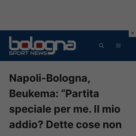
Vai
al
MENU
contenuto
Napoli-Bologna,
Beukema: “Partita
speciale per me. Il mio
addio? Dette cose non