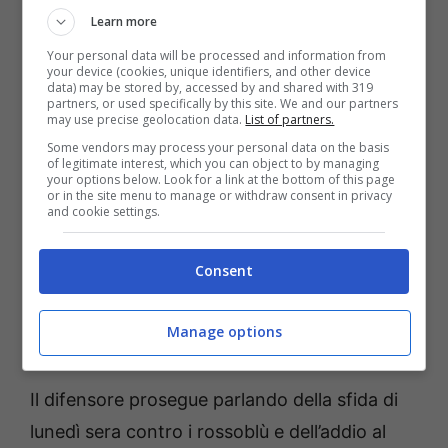
Learn more
calcio si evolve sempre. Già a Bologna ero
abituato a fare una fase di pressione alta e
Your personal data will be processed and information from
your device (cookies, unique identifiers, and other device
mi piace molto giocare così: quando prendi la
data) may be stored by, accessed by and shared with 319
partners, or used specifically by this site. We and our partners
palla più alto, sei più vicino alla porta ed hai
may use precise geolocation data.
List of partners.
Some vendors may process your personal data on the basis
più probabilità di fare gol e giocare veloce.
of legitimate interest, which you can object to by managing
your options below. Look for a link at the bottom of this page
Comunicazione? Sia senza che con la palla
or in the site menu to manage or withdraw consent in privacy
and cookie settings.
devi comunicare sempre tra portieri,
difensori e centrocampisti”.
Consent
Le parole di Beukema
Manage options
sull’addio al Bologna
Il difensore prosegue parlando della sfida di
lunedì sera contro i rossoblù e dell’addio al