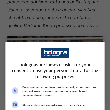
penso che abbiamo fatto una bella stagione:
siamo al secondo posto e questo significa
che abbiamo un gruppo forte con tanta
qualità. Vediamo l’anno prossimo come sarà”.
bolognasportnews.it asks for your
consent to use your personal data for the
following purposes:
Le parole di Beukema sulla sua prima stagione al Napoli.
Personalised advertising and content, advertising and
Bologna Sport News (Foto di Francesco Pecoraro/Getty
content measurement, audience research and
Images Via OneFootball)
services development
Store and/or access information on a device
Sull’aspetto tattico e la comunicazione: “
Il