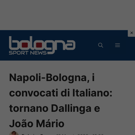
Vai
al
MENU
contenuto
Napoli-Bologna, i
convocati di Italiano:
tornano Dallinga e
João Mário