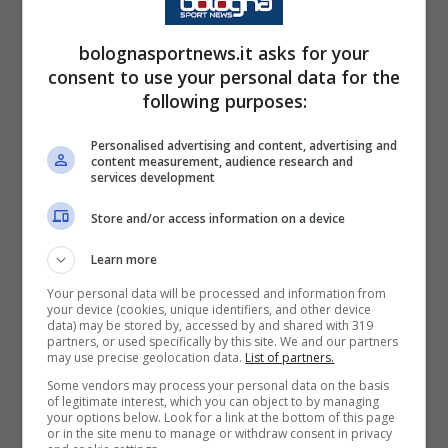
completo:
bolognasportnews.it asks for your
Portieri
: Pessina, Ravaglia, Skorupski.
consent to use your personal data for the
following purposes:
Difensori
: De Silvestri, Heggem, Helland,
Personalised advertising and content, advertising and
content measurement, audience research and
Lucumí, Lykogiannis, João Mário, Miranda,
services development
Zortea.
Store and/or access information on a device
Centrocampisti
: Ferguson, Freuler, Moro,
Learn more
Pobega, Sohm.
Your personal data will be processed and information from
your device (cookies, unique identifiers, and other device
data) may be stored by, accessed by and shared with 319
partners, or used specifically by this site. We and our partners
Attaccanti
: Bernardeschi, Castro, Dallinga,
may use precise geolocation data.
List of partners.
Dominguez, Odgaard, Orsolini, Rowe.
Some vendors may process your personal data on the basis
of legitimate interest, which you can object to by managing
your options below. Look for a link at the bottom of this page
Napoli-Bologna: l’arbitro del
or in the site menu to manage or withdraw consent in privacy