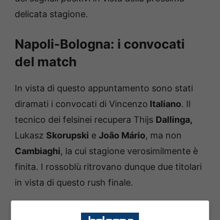
delicata stagione.
Napoli-Bologna: i convocati
del match
In vista di questo appuntamento sono stati
diramati i convocati di Vincenzo
Italiano
. Il
tecnico dei felsinei recupera Thijs
Dallinga,
Lukasz
Skorupski
e
João Mário
, ma non
Cambiaghi
, la cui stagione verosimilmente è
finita. I rossoblù ritrovano dunque due titolari
in vista di questo rush finale.
Andiamo a riportare di seguito l’elenco