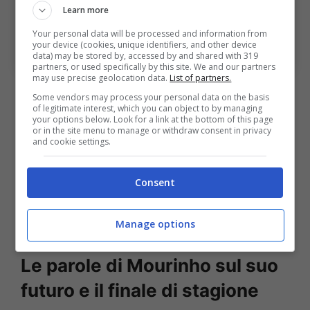
Learn more
Your personal data will be processed and information from
L’annuncio del portoghese sul possibile approdo al Real
your device (cookies, unique identifiers, and other device
Madrid. Bologna Sport News (Ansa foto)
data) may be stored by, accessed by and shared with 319
partners, or used specifically by this site. We and our partners
may use precise geolocation data.
List of partners.
Successivamente si concentra sul caso
Some vendors may process your personal data on the basis
of legitimate interest, which you can object to by managing
specifico: “
Continuate a parlare del Real
your options below. Look for a link at the bottom of this page
or in the site menu to manage or withdraw consent in privacy
Madrid, e io continuo a scappare, ma scappo
and cookie settings.
con totale onestà: non ho avuto alcun
contatto né con il presidente, né con
Consent
nessuna delle persone importanti della loro
struttura”.
Manage options
Le parole di Mourinho sul suo
futuro e il finale di stagione