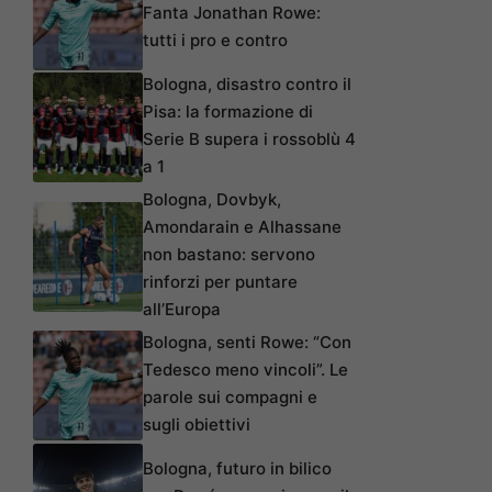
Fanta Jonathan Rowe:
tutti i pro e contro
Bologna, disastro contro il
Pisa: la formazione di
Serie B supera i rossoblù 4
a 1
Bologna, Dovbyk,
Amondarain e Alhassane
non bastano: servono
rinforzi per puntare
all’Europa
Bologna, senti Rowe: “Con
Tedesco meno vincoli”. Le
parole sui compagni e
sugli obiettivi
Bologna, futuro in bilico