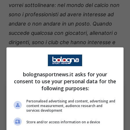
vorrei sottolineare: nel mondo del calcio non
sono i professionisti ad avere interesse ad
andare o non andare in un posto. Quando
succede qualcosa con giocatori, allenatori o
dirigenti, sono i club che hanno interesse e
sono loro che avviano o meno le procedure
per cercare di prendere le persone che
vogliono”.
bolognasportnews.it asks for your
consent to use your personal data for the
following purposes:
Personalised advertising and content, advertising and
content measurement, audience research and
services development
Store and/or access information on a device