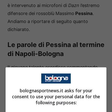
è intervenuto ai microfoni di
Dazn
l’estremo
difensore dei rossoblù Massimo
Pessina
.
Andiamo a riportare di seguito quanto
dichiarato.
Le parole di Pessina al termine
di Napoli-Bologna
Il giovane talento esordisce commentando
così partita e atmosfera: “
Bella partita e
atmosfera bellissima. Loro ci hanno
bolognasportnews.it asks for your
schiacciato nel secondo tempo e noi siamo
consent to use your personal data for the
stati bravi a soffrire insieme e nelle
following purposes:
ripartenze.”