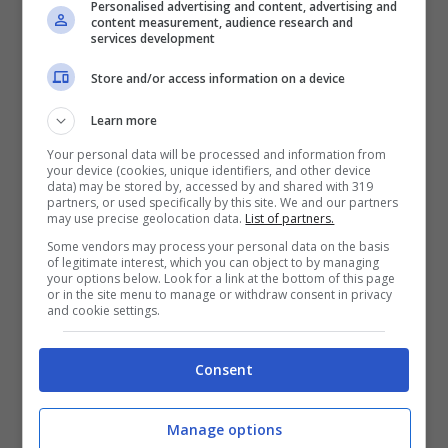
Personalised advertising and content, advertising and
content measurement, audience research and
Sulla sua prestazione: “
Ho sbagliato tanto
services development
con i piedi e ho fatto soffrire tanto la
Store and/or access information on a device
squadra. In partita mi sono sciolto dopo un
Learn more
po’, ci sono stati momenti con più tensione
Your personal data will be processed and information from
ma fa parte del calcio.”
your device (cookies, unique identifiers, and other device
data) may be stored by, accessed by and shared with 319
partners, or used specifically by this site. We and our partners
may use precise geolocation data.
List of partners.
Le parole di Pessina al termine
Some vendors may process your personal data on the basis
di Napoli-Bologna
of legitimate interest, which you can object to by managing
your options below. Look for a link at the bottom of this page
or in the site menu to manage or withdraw consent in privacy
and cookie settings.
Poi prosegue svelando come lo ha accolto il
gruppo: “
Il gruppo è sano e c’è qualcuno con
Consent
più esperienza. Gruppo bellissimo, mi sono
trovato bene da subito e dopo la partita col
Manage options
Napoli sono entrato ancora più dentro. In