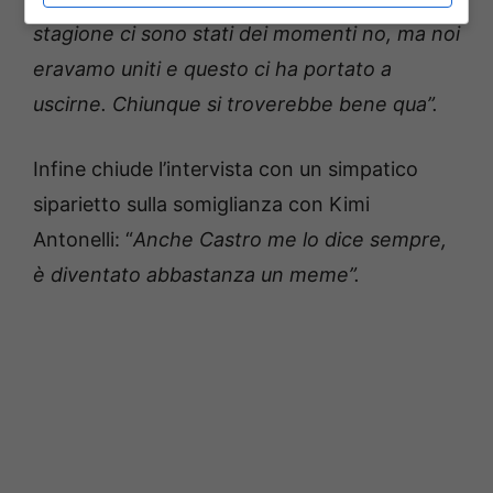
stagione ci sono stati dei momenti no, ma noi
eravamo uniti e questo ci ha portato a
uscirne. Chiunque si troverebbe bene qua”.
Infine chiude l’intervista con un simpatico
siparietto sulla somiglianza con Kimi
Antonelli: “
Anche Castro me lo dice sempre,
è diventato abbastanza un meme”.