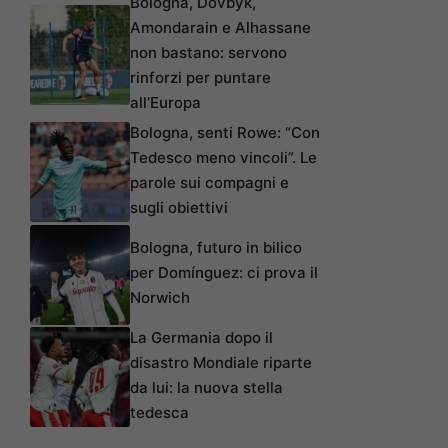
Bologna, Dovbyk,
Amondarain e Alhassane
non bastano: servono
rinforzi per puntare
all’Europa
Bologna, senti Rowe: “Con
Tedesco meno vincoli”. Le
parole sui compagni e
sugli obiettivi
Bologna, futuro in bilico
per Domínguez: ci prova il
Norwich
La Germania dopo il
disastro Mondiale riparte
da lui: la nuova stella
tedesca