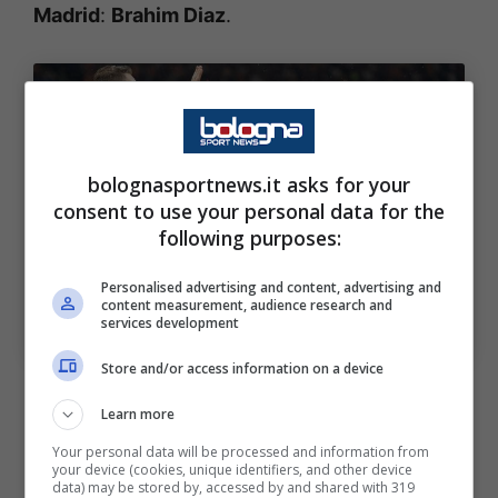
Madrid
:
Brahim Diaz
.
bolognasportnews.it asks for your
consent to use your personal data for the
following purposes:
Personalised advertising and content, advertising and
content measurement, audience research and
Juventus: asse di mercato caldo. Coinvolto Yildiz.
services development
Bologna Sport News (Ansa foto)
Store and/or access information on a device
L’ex
Milan
è un calciatore forte nel pieno della
Learn more
sua maturazione calcistica motivo per cui alla
Your personal data will be processed and information from
Juve
potrebbe trovare il tecnico che gli
your device (cookies, unique identifiers, and other device
data) may be stored by, accessed by and shared with 319
potrebbe consentire di fare l’ultimo decisivo