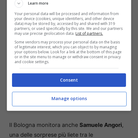
Learn more
Gallapeni
, 21enne kosovaro che gioca in
Your personal data will be processed and information from
your device (cookies, unique identifiers, and other device
Polonia. Occhio anche al nome del nazionale
data) may be stored by, accessed by and shared with 319
partners, or used specifically by this site. We and our partners
marocchino
El Karouani
(25 anni), di
may use precise geolocation data.
List of partners.
proprietà dell’Utrecht.
Some vendors may process your personal data on the basis
of legitimate interest, which you can object to by managing
your options below. Look for a link at the bottom of this page
or in the site menu to manage or withdraw consent in privacy
Il nordafricano ha collezionato
3 gol e 17
and cookie settings.
assist in Eredivisie
, attirando su di sé le
attenzioni di Roma, Marsiglia, Ajax, Juventus,
Consent
Besiktas e Leverkusen. Il suo contratto sta
per scadere, ma certo le pretendenti non
Manage options
mancano.
Il Bologna monitora anche
Samuele Angori
,
una delle sorprese più liete tra le