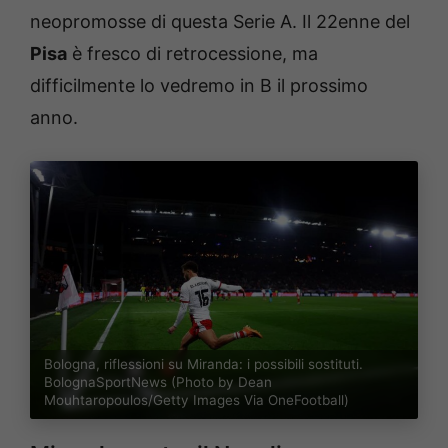
neopromosse di questa Serie A. Il 22enne del
Pisa
è fresco di retrocessione, ma
difficilmente lo vedremo in B il prossimo
anno.
Bologna, riflessioni su Miranda: i possibili sostituti.
BolognaSportNews (Photo by Dean
Mouhtaropoulos/Getty Images Via OneFootball)