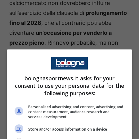
calciomercato non dovrebbero influire
sull’esercizio della clausola di
prolungamento
fino al 2028
, che al contrario potrebbe
diventare
un’occasione per venderlo a
prezzo pieno
. Rinnovo probabile, ma non
ancora certo.
Nello stesso ruolo va a scadenza anche
bolognasportnews.it asks for your
Lykogiannis
, che nelle ultime stagioni ha
consent to use your personal data for the
perso centralità nel progetto rossoblù
following purposes:
(complici anche vari infortuni). Difficile
Personalised advertising and content, advertising and
pensare in un rinnovo per lui.
content measurement, audience research and
services development
Allora il
Bologna ha iniziato a muoversi sul
Store and/or access information on a device
mercato
. Il primo terzino osservato è
Dion