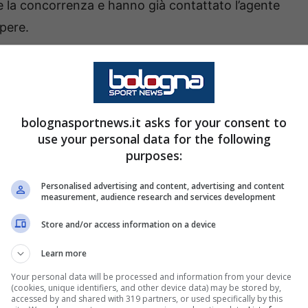
are la concorrenza e hanno già contattato l’agente
apere.
ntatti con l’entourage del
 Bologna e la pista Chelsea
bolognasportnews.it asks for your consent to
colpo di tacco che Ndoye fece ben più di un
use your personal data for the following
ingham e al suo posto arrivò proprio
Jonathan
purposes:
ogol al Maradona ha messo ancora più in vetrina
Personalised advertising and content, advertising and content
tagione – aveva già attirato
l’interesse dei
measurement, audience research and services development
Store and/or access information on a device
Learn more
 è impossibile prevederlo, quel che certo è che
Your personal data will be processed and information from your device
e carte false per acquistare Rowe. A muoversi
(cookies, unique identifiers, and other device data) may be stored by,
accessed by and shared with 319 partners, or used specifically by this
 ha già contattato l’agente del giocatore
.