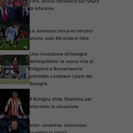
FIFA, arriva l’annuncio sul futuro
di Infantino
La Juventus cerca un terzino:
anche Juan Miranda in lista
Una rivoluzione all’insegna
dell’equilibrio: la nuova vita di
Odgaard e Bernardeschi
potrebbe cambiare i piani del
Bologna
Il Bologna sfida l’Atalanta per
Veerman: la situazione
Inter-Juventus: clamoroso
scambio in vista?