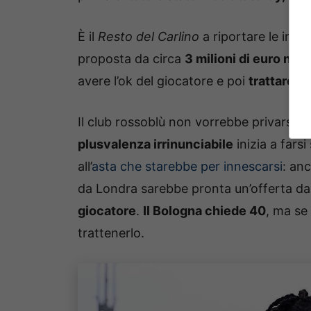
È il
Resto del Carlino
a riportare le indi
proposta da circa
3 milioni di euro nett
avere l’ok del giocatore e poi
trattare c
Il club rossoblù non vorrebbe privarsi 
plusvalenza irrinunciabile
inizia a fars
all’
asta che starebbe per innescarsi
: anc
da Londra sarebbe pronta un’offerta d
giocatore
.
Il Bologna chiede 40
, ma se
trattenerlo.