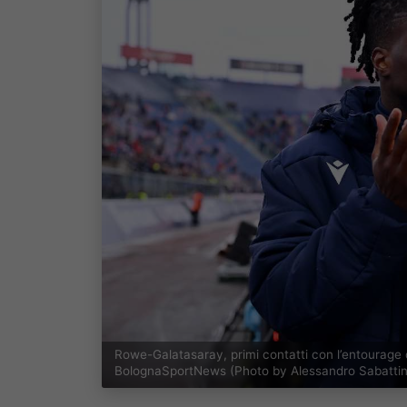
Rowe-Galatasaray, primi contatti con l’entourage d
BolognaSportNews (Photo by Alessandro Sabattini