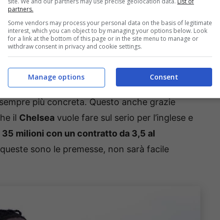
site. We and our partners may use precise geolocation data.
List of
partners.
Some vendors may process your personal data on the basis of legitimate
screzioni che arrivano dalla Turchia. Una
interest, which you can object to by managing your options below. Look
for a link at the bottom of this page or in the site menu to manage or
i d’ingaggio
(oggi prende 1,5), con la speranza di
withdraw consent in privacy and cookie settings.
on il Bologna da una posizione di vantaggio
.
Manage options
Consent
di Jon Rowe, ma
la prospettiva di una
i sempre più concreta. Questo anche grazie
he il
Chelsea
vuole fare sul serio per l’inglese e
a
35 milioni con un contratto da 3,5 al
 queste sono le premesse, non sarà facile