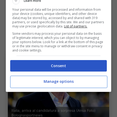
Learn more
Francia e destinato a dare addio ai galletti
Your personal data will be processed and information from
your device (cookies, unique identifiers, and other device
dopo il Mondiale: “
Io ct dell’Italia? Non mi
data) may be stored by, accessed by and shared with 319
partners, or used specifically by this site. We and our partners
vieto nulla. Tutti sanno che sono disponibile.
may use precise geolocation data.
List of partners.
Adesso però sono concentrato sul Mondiale.
Some vendors may process your personal data on the basis
of legitimate interest, which you can object to by managing
Ne riparliamo magari dopo”.
your options below. Look for a link at the bottom of this page
or in the site menu to manage or withdraw consent in privacy
and cookie settings.
Consent
Manage options
Italia, arriva al candidatura a sorpresa (Ansa Foto)
Bolognasportnews