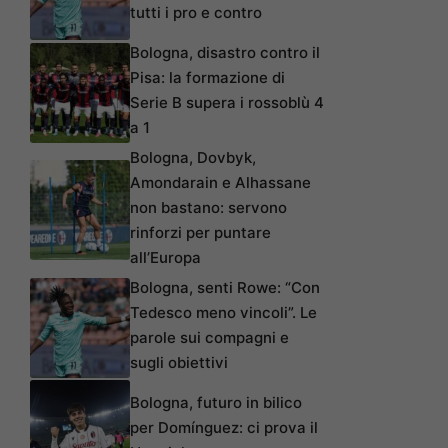
tutti i pro e contro
Bologna, disastro contro il
Pisa: la formazione di
Serie B supera i rossoblù 4
a 1
Bologna, Dovbyk,
Amondarain e Alhassane
non bastano: servono
rinforzi per puntare
all’Europa
Bologna, senti Rowe: “Con
Tedesco meno vincoli”. Le
parole sui compagni e
sugli obiettivi
Bologna, futuro in bilico
per Domínguez: ci prova il