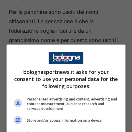
Per la panchina sono usciti dei nomi
altisonanti. La sensazione è che la
federazione voglia ripartire da un
grandissimo nome e per questo sono usciti i
profili di
Allegri,
Mancini
e Conte.
C’è anche la pista estera, presentata da Pep
bolognasportnews.it asks for your
Guardiola, ma non solo, la sensazione è che
consent to use your personal data for the
following purposes:
alla Nazionale italiana serva un profilo che
possa modernizzare un movimento fermo al
Personalised advertising and content, advertising and
content measurement, audience research and
passato.
services development
Store and/or access information on a device
A sorpresa nelle ultime ore è uscito un nuovo
nome. Si tratta di Didier Deschamps, ct della