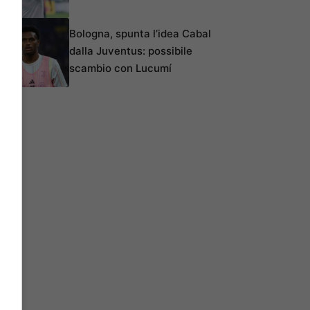
Bologna, spunta l’idea Cabal
dalla Juventus: possibile
scambio con Lucumí