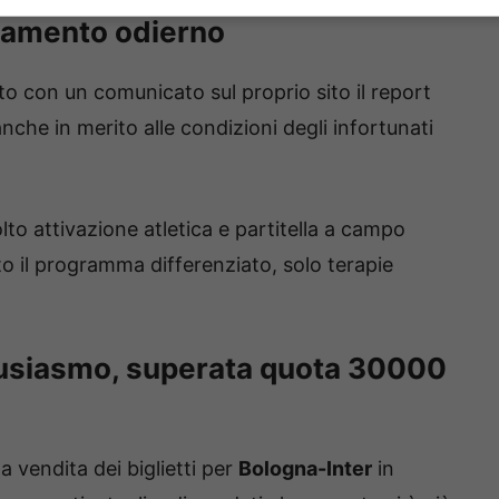
lenamento odierno
o con un comunicato sul proprio sito il report
che in merito alle condizioni degli infortunati
to attivazione atletica e partitella a campo
o il programma differenziato, solo terapie
tusiasmo, superata quota 30000
 vendita dei biglietti per
Bologna-Inter
in