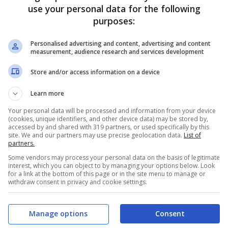
use your personal data for the following
purposes:
Personalised advertising and content, advertising and content
measurement, audience research and services development
Store and/or access information on a device
Learn more
Your personal data will be processed and information from your device
vista della sfida di sabato pomeriggio contro
(cookies, unique identifiers, and other device data) may be stored by,
accessed by and shared with 319 partners, or used specifically by this
o
site. We and our partners may use precise geolocation data.
List of
partners.
Some vendors may process your personal data on the basis of legitimate
ferta contro
Napoli e Atalanta
, il
Bologna
interest, which you can object to by managing your options below. Look
for a link at the bottom of this page or in the site menu to manage or
meriggio alle 18 davanti ai propri tifosi contro
withdraw consent in privacy and cookie settings.
esto appuntamento i rossoblù proseguono la
Manage options
Consent