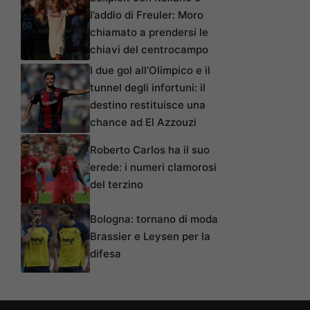
l’addio di Freuler: Moro
chiamato a prendersi le
chiavi del centrocampo
I due gol all’Olimpico e il
tunnel degli infortuni: il
destino restituisce una
chance ad El Azzouzi
Roberto Carlos ha il suo
erede: i numeri clamorosi
del terzino
Bologna: tornano di moda
Brassier e Leysen per la
difesa