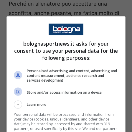
Perché un allenatore può accettare una
sconfitta, anche pesante, ma fatica molto di
più ad accettare una squadra che sembra
smarrire carattere proprio quando la
pressione aumenta.
bolognasportnews.it asks for your
consent to use your personal data for the
following purposes:
E qui entra in gioco anche il rapporto con il
gruppo. Spalletti pensava di aver creato un
Personalised advertising and content, advertising and
content measurement, audience research and
legame forte con lo spogliatoio, ma
services development
evidentemente qualcosa non ha funzionato
Store and/or access information on a device
come immaginava. Le ultime prestazioni
Learn more
hanno lasciato il tecnico con più dubbi che
Your personal data will be processed and information from
certezze, alimentando una riflessione che
your device (cookies, unique identifiers, and other device
data) may be stored by, accessed by and shared with 319
ormai va avanti da giorni.
partners, or used specifically by this site. We and our partners