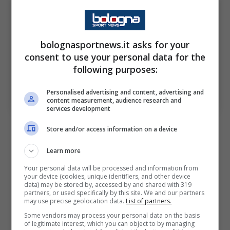
bolognasportnews.it asks for your
consent to use your personal data for the
following purposes:
Il ritorno in Italia e quel legame mai davvero spezzato
Personalised advertising and content, advertising and
(Ansa Foto) – BolognaSportnews
content measurement, audience research and
services development
Ecco perché l’ipotesi azzurra, pur complicata,
Store and/or access information on a device
non appare così assurda. Certo, resta il nodo
Learn more
economico. Al City Guardiola
percepiva circa
Your personal data will be processed and information from
28 milioni di euro a stagione
, senza contare i
your device (cookies, unique identifiers, and other device
data) may be stored by, accessed by and shared with 319
costi del suo staff. Numeri totalmente fuori
partners, or used specifically by this site. We and our partners
may use precise geolocation data.
List of partners.
portata per la Federazione italiana.
Some vendors may process your personal data on the basis
of legitimate interest, which you can object to by managing