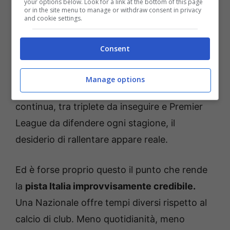
your options below. Look for a link at the bottom of this page
Ma qui entra in gioco un aspetto più umano
or in the site menu to manage or withdraw consent in privacy
and cookie settings.
che finanziario. Nelle sue ultime parole da
allenatore dei Citizens, Guardiola ha lasciato
Consent
trasparire una stanchezza autentica: “
Ho
bisogno di respirare un po’, di fermarmi
”.
Manage options
Dopo quasi vent’anni vissuti sotto pressione
continua, tra triplete da inseguire e Premier
League da difendere ogni stagione, il
desiderio di rallentare appare reale.
Ed è forse proprio questo il punto che rende
la
pista Italia improvvisamente credibile.
Una Nazionale offre tempi diversi rispetto al
calcio di club. Meno quotidianità, meno