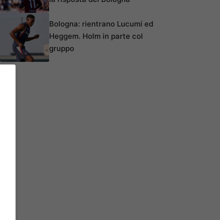
Bologna: rientrano Lucumí ed
Heggem. Holm in parte col
gruppo