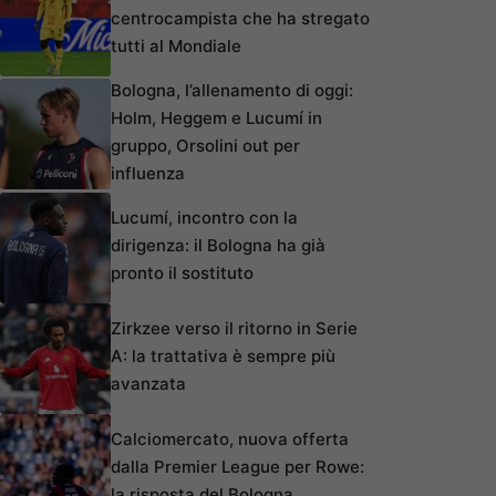
centrocampista che ha stregato
tutti al Mondiale
Bologna, l’allenamento di oggi:
Holm, Heggem e Lucumí in
gruppo, Orsolini out per
influenza
Lucumí, incontro con la
dirigenza: il Bologna ha già
pronto il sostituto
Zirkzee verso il ritorno in Serie
A: la trattativa è sempre più
avanzata
Calciomercato, nuova offerta
dalla Premier League per Rowe:
la risposta del Bologna