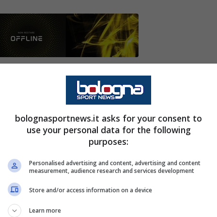
us in vista della stracittadina di domani sera,
ianconeri
bolognasportnews.it asks for your consent to
ntro la
Fiorentina
ha cambiato in maniera
use your personal data for the following
s
di Luciano
Spalletti
, non più padrona del
purposes:
 bianconeri si apprestano ad affrontare la
Personalised advertising and content, advertising and content
 alle 20.45. A poche ore dalla sfida è però
measurement, audience research and services development
Store and/or access information on a device
: cosa sta succedendo
Learn more