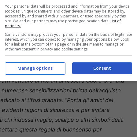
Your personal data will be processed and information from your device
(cookies, unique identifiers, and other device data) may be stored by,
ne del
Torino
di vietare l’ingresso con colori e
accessed by and shared with 319 partners, or used specifically by this
site. We and our partners may use precise geolocation data.
List of
lo stadio. Una scelta che ha provocato la dura
partners.
 un comunicato ufficiale per difendere il diritto
Some vendors may process your personal data on the basis of legitimate
interest, which you can object to by managing your options below. Look
 la propria squadra del cuore.
for a link at the bottom of this page or in the site menu to manage or
withdraw consent in privacy and cookie settings.
chi ha acquistato il biglietto in distinti o
Manage options
Consent
i “
sono tassativamente riservati ai tifosi del
fatti venduto ai titolari di tessera Cuore Granata
on numerose sensibilizzazioni prima dell’acquisto
edicato ai tifosi granata. “Porta gli amici del
evidenti ragioni di sicurezza e per evitare
 chi indossa maglie, sciarpe o altri simboli della
ispettare questa regola di buonsenso per