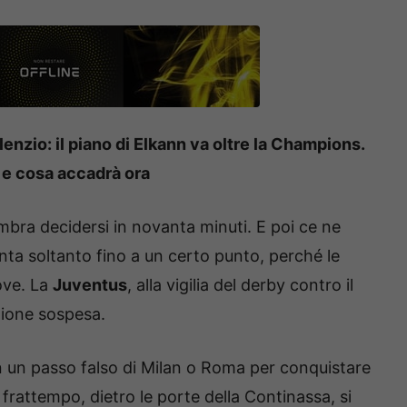
nzio: il piano di Elkann va oltre la Champions.
a e cosa accadrà ora
bra decidersi in novanta minuti. E poi ce ne
conta soltanto fino a un certo punto, perché le
ove. La
Juventus
, alla vigilia del derby contro il
zione sospesa.
n un passo falso di Milan o Roma per conquistare
 frattempo, dietro le porte della Continassa, si