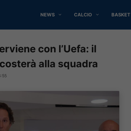
NEWS
CALCIO
BASKET
rviene con l’Uefa: il
 costerà alla squadra
6:55