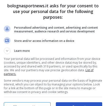
bolognasportnews.it asks for your consent to
 dello Sport, il
confronto recente tra Elkann e
use your personal data for the following
che dal punto di vista umano. La sensazione è
purposes:
e Spalletti su un aspetto fondamentale: la
Personalised advertising and content, advertising and content
enza i ricavi della Champions League.
measurement, audience research and services development
Store and/or access information on a device
eressante. Perché negli ultimi anni il club
Learn more
 risanamento economico, riducendo costi e
he la UEFA osserva ormai con attenzione
Your personal data will be processed and information from your device
(cookies, unique identifiers, and other device data) may be stored by,
accessed by and shared with 319 partners, or used specifically by this
site. We and our partners may use precise geolocation data.
List of
partners.
olto più creativa rispetto al passato. Il
Some vendors may process your personal data on the basis of legitimate
interest, which you can object to by managing your options below. Look
l
player trading
: acquistare bene, valorizzare e
for a link at the bottom of this page or in the site menu to manage or
withdraw consent in privacy and cookie settings.
 fissato internamente è pesante, quasi
i euro attraverso le uscite
.