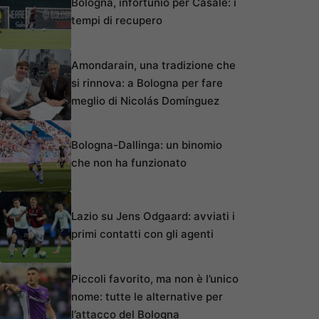
Bologna, infortunio per Casale: i
tempi di recupero
Amondarain, una tradizione che
si rinnova: a Bologna per fare
meglio di Nicolás Domínguez
Bologna-Dallinga: un binomio
che non ha funzionato
Lazio su Jens Odgaard: avviati i
primi contatti con gli agenti
Piccoli favorito, ma non è l’unico
nome: tutte le alternative per
l’attacco del Bologna