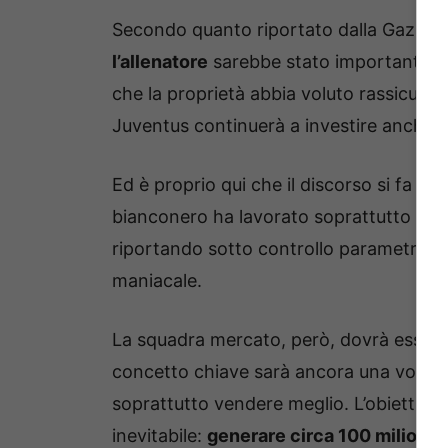
Secondo quanto riportato dalla Gazzetta
l’allenatore
sarebbe stato importante an
che la proprietà abbia voluto rassicurar
Juventus continuerà a investire anche s
Ed è proprio qui che il discorso si fa int
bianconero ha lavorato soprattutto sul
riportando sotto controllo parametri c
maniacale.
La squadra mercato, però, dovrà essere m
concetto chiave sarà ancora una volta i
soprattutto vendere meglio. L’obiettivo
inevitabile:
generare circa 100 milioni d