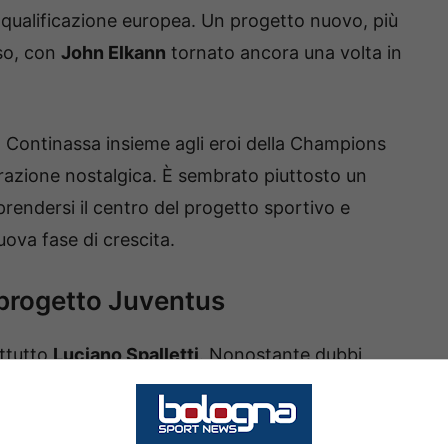
 qualificazione europea. Un progetto nuovo, più
oso, con
John Elkann
tornato ancora una volta in
 Continassa insieme agli eroi della Champions
razione nostalgica. È sembrato piuttosto un
prendersi il centro del progetto sportivo e
va fase di crescita.
l progetto Juventus
attutto
Luciano Spalletti
. Nonostante dubbi,
a, la fiducia della proprietà nei confronti del
 venuta meno.