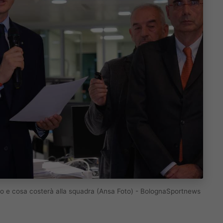
lato e cosa costerà alla squadra (Ansa Foto) - BolognaSportnews