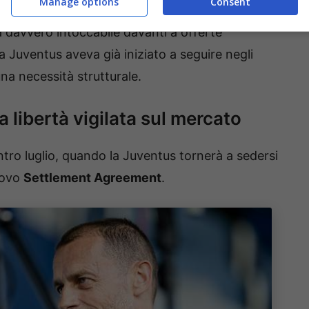
Manage options
Consent
à davvero intoccabile davanti a offerte
a Juventus aveva già iniziato a seguire negli
na necessità strutturale.
 libertà vigilata sul mercato
entro luglio, quando la Juventus tornerà a sedersi
uovo
Settlement Agreement
.