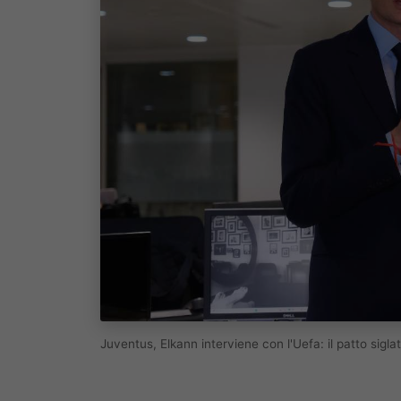
Juventus, Elkann interviene con l'Uefa: il patto sig