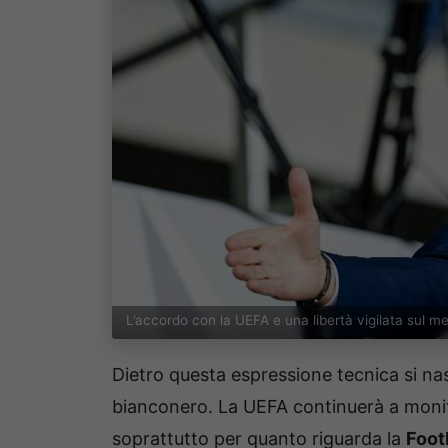
L’accordo con la UEFA e una libertà vigilata sul 
Dietro questa espressione tecnica si na
bianconero. La UEFA continuerà a monito
soprattutto per quanto riguarda la
Foot