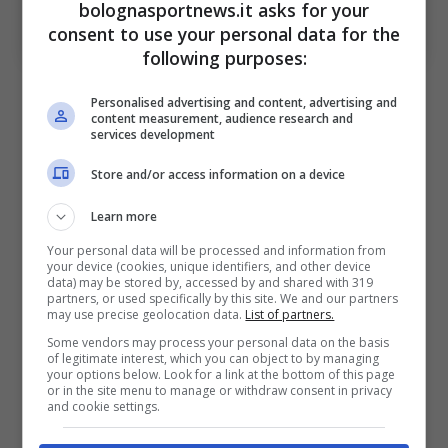
bolognasportnews.it asks for your
(Photo by Juan Manuel Serrano Arce/Getty Images Via
consent to use your personal data for the
OneFootball)
following purposes:
Il suo talento sboccia nel corso degli anni
Personalised advertising and content, advertising and
content measurement, audience research and
guadagnandosi anche di debuttare con il
Real
services development
Madrid
contro il
Deportivo Alavés
. Complice
Store and/or access information on a device
l’emergenza momentanea nel reparto
Xabi
Alonso
decise di affidarsi alla rapidità e alle
Learn more
letture del classe 2006. La sua crescita
Your personal data will be processed and information from
your device (cookies, unique identifiers, and other device
culmina in questo anno con la vittoria della
data) may be stored by, accessed by and shared with 319
partners, or used specifically by this site. We and our partners
Uefa Youth League
con il
Real Madrid under
may use precise geolocation data.
List of partners.
Some vendors may process your personal data on the basis
19
, pur non avendo giocato la finale poi vinta
of legitimate interest, which you can object to by managing
your options below. Look for a link at the bottom of this page
contro il
Bruges
e non essendo convocato in
or in the site menu to manage or withdraw consent in privacy
and cookie settings.
quattro partite della fase ai gironi. Nella
competizione raccoglie quattro presenze