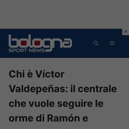
Vai
al
MENU
contenuto
Chi è Víctor
Valdepeñas: il centrale
che vuole seguire le
orme di Ramón e