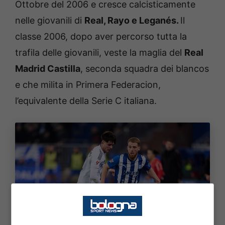
Ottobre del 2006 e cresce calcisticamente
nelle giovanili di
Real, Rayo e Leganés.
Il
classe 2006, dopo aver percorso tutta la
trafila delle giovanili, veste la maglia del
Real
Madrid Castilla
, seconda squadra dei blancos
e che milita in Primera Federacion,
l’equivalente della Serie C italiana.
La storia di Víctor Valdepeñas. Bologna Sport News