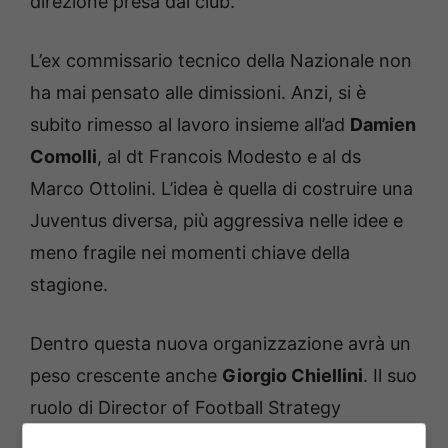
direzione presa dal club.
L’ex commissario tecnico della Nazionale non
ha mai pensato alle dimissioni. Anzi, si è
subito rimesso al lavoro insieme all’ad
Damien
Comolli
, al dt Francois Modesto e al ds
Marco Ottolini. L’idea è quella di costruire una
Juventus diversa, più aggressiva nelle idee e
meno fragile nei momenti chiave della
stagione.
Dentro questa nuova organizzazione avrà un
peso crescente anche
Giorgio Chiellini
. Il suo
ruolo di Director of Football Strategy
potrebbe diventare centrale nelle scelte