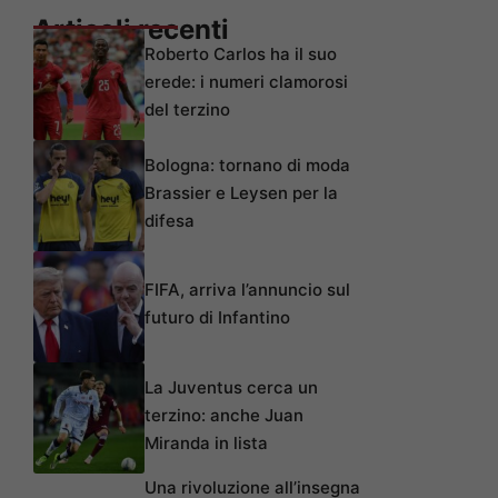
Articoli recenti
Roberto Carlos ha il suo
erede: i numeri clamorosi
del terzino
Bologna: tornano di moda
Brassier e Leysen per la
difesa
FIFA, arriva l’annuncio sul
futuro di Infantino
La Juventus cerca un
terzino: anche Juan
Miranda in lista
Una rivoluzione all’insegna