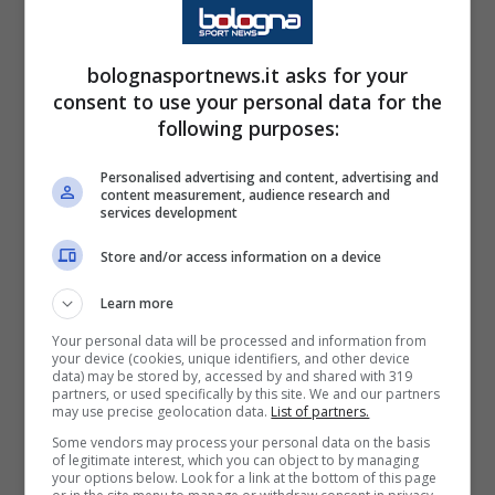
sportive e nella gestione dello spogliatoio.
Una figura riconosciuta, rispettata, capace di
bolognasportnews.it asks for your
parlare la lingua della Juventus come pochi
consent to use your personal data for the
following purposes:
altri.
Personalised advertising and content, advertising and
content measurement, audience research and
La sensazione, però, è che il club abbia
services development
individuato nella squadra il vero problema
Store and/or access information on a device
dell’ultima stagione. Non gli arbitri, non gli
episodi, non la pressione. Ma l’atteggiamento
Learn more
mostrato nei momenti decisivi contro Lecce,
Your personal data will be processed and information from
your device (cookies, unique identifiers, and other device
Verona, Torino, Sassuolo e Fiorentina. Gare in
data) may be stored by, accessed by and shared with 319
partners, or used specifically by this site. We and our partners
cui la Juve ha perso punti pesantissimi senza
may use precise geolocation data.
List of partners.
Some vendors may process your personal data on the basis
riuscire mai davvero a reagire.
of legitimate interest, which you can object to by managing
your options below. Look for a link at the bottom of this page