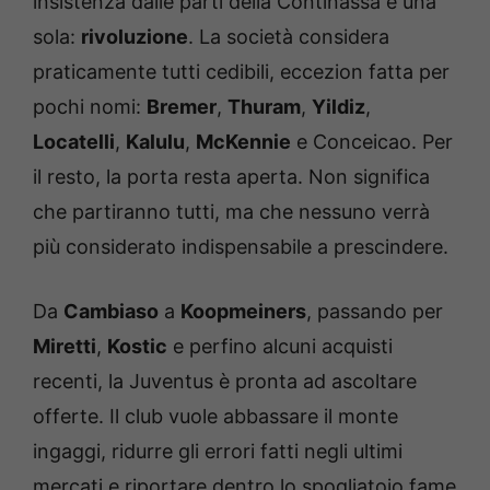
insistenza dalle parti della Continassa è una
sola:
rivoluzione
. La società considera
praticamente tutti cedibili, eccezion fatta per
pochi nomi:
Bremer
,
Thuram
,
Yildiz
,
Locatelli
,
Kalulu
,
McKennie
e Conceicao. Per
il resto, la porta resta aperta. Non significa
che partiranno tutti, ma che nessuno verrà
più considerato indispensabile a prescindere.
Da
Cambiaso
a
Koopmeiners
, passando per
Miretti
,
Kostic
e perfino alcuni acquisti
recenti, la Juventus è pronta ad ascoltare
offerte. Il club vuole abbassare il monte
ingaggi, ridurre gli errori fatti negli ultimi
mercati e riportare dentro lo spogliatoio fame