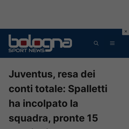
Vai
al
MENU
contenuto
Juventus, resa dei
conti totale: Spalletti
ha incolpato la
squadra, pronte 15