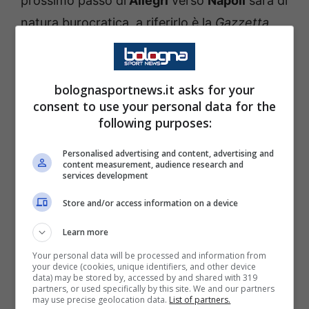
prossimo passo di
Allegri
verso
Napoli
sarà di
natura burocratica, a riferirlo è la
Gazzetta
dello Sport
.
Il tecnico non ha firmato ancora il contratto
bolognasportnews.it asks for your
consent to use your personal data for the
che lo legherà agli azzurri, anche perché non
following purposes:
tutti i passaggi relativi all’addio ai rossoneri
sono stati definiti, tanto che nelle ultime ore,
Personalised advertising and content, advertising and
content measurement, audience research and
sottolinea la rosea, è emersa qualche voce
services development
allarmante. Ma l’operazione non sembra a
Store and/or access information on a device
rischio. Infatti come si apprende
Allegri
ha
Learn more
ricevuto soltanto nella giornata di ieri la Pec
Your personal data will be processed and information from
in cui gli veniva comunicato il licenziamento.
your device (cookies, unique identifiers, and other device
data) may be stored by, accessed by and shared with 319
partners, or used specifically by this site. We and our partners
may use precise geolocation data.
List of partners.
Essendo però un esonero e non una