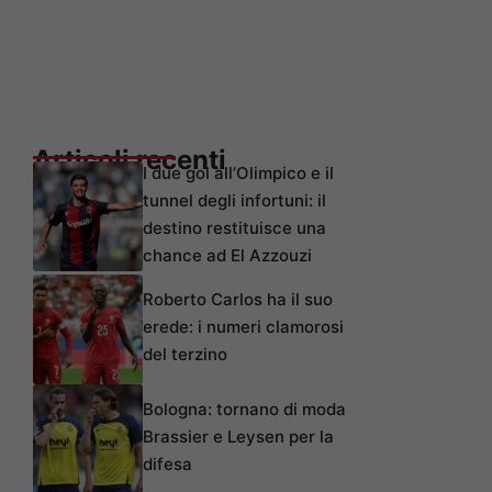
Articoli recenti
I due gol all’Olimpico e il
tunnel degli infortuni: il
destino restituisce una
chance ad El Azzouzi
Roberto Carlos ha il suo
erede: i numeri clamorosi
del terzino
Bologna: tornano di moda
Brassier e Leysen per la
difesa