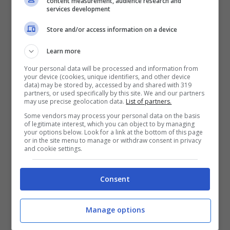
content measurement, audience research and
Attraverso il proprio profilo Instagram, Holm
services development
ha raccontato tutta la sua amarezza con
Store and/or access information on a device
parole che trasmettono una forte carica
Learn more
emotiva. “
Il mio cuore è in tumulto
“, ha scritto
Your personal data will be processed and information from
il laterale svedese, definendo questo
your device (cookies, unique identifiers, and other device
data) may be stored by, accessed by and shared with 319
momento come il più difficile della sua
partners, or used specifically by this site. We and our partners
may use precise geolocation data.
List of partners.
carriera da calciatore.
Some vendors may process your personal data on the basis
of legitimate interest, which you can object to by managing
your options below. Look for a link at the bottom of this page
Un passaggio che racconta meglio di
or in the site menu to manage or withdraw consent in privacy
and cookie settings.
qualsiasi statistica quanto fosse importante
questa occasione per lui. Il sogno di
Consent
rappresentare il proprio Paese in una Coppa
del Mondo era diventato realtà, almeno fino
Manage options
all’arrivo di un problema fisico che lo