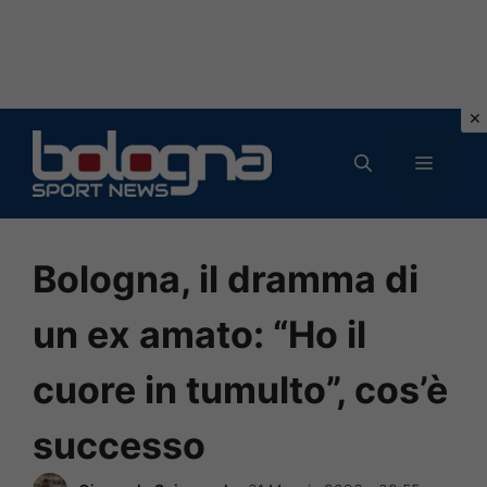
Vai
al
MENU
contenuto
Bologna, il dramma di
un ex amato: “Ho il
cuore in tumulto”, cos’è
successo