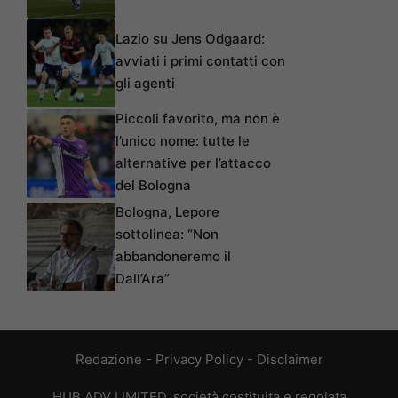
Lazio su Jens Odgaard:
avviati i primi contatti con
gli agenti
Piccoli favorito, ma non è
l’unico nome: tutte le
alternative per l’attacco
del Bologna
Bologna, Lepore
sottolinea: “Non
abbandoneremo il
Dall’Ara”
Redazione
-
Privacy Policy
-
Disclaimer
HUB ADV LIMITED, società costituita e regolata