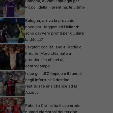
Bologna, avviati i dialoghi per
Piccoli della Fiorentina: le ultime
Bologna, arriva la prova del
nove per Heggem ed Helland:
sono davvero pronti per guidare
la difesa?
L’exploit con Italiano e l’addio di
Freuler: Moro chiamato a
prendersi le chiavi del
centrocampo
I due gol all’Olimpico e il tunnel
degli infortuni: il destino
restituisce una chance ad El
Azzouzi
Roberto Carlos ha il suo erede: i
numeri clamorosi del terzino