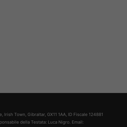
ce, Irish Town, Gibraltar, GX11 1AA, ID Fiscale 124881
ponsabile della Testata: Luca Nigro. Email: