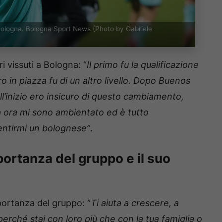
a Bologna. Bologna Sport News (Photo by Gabriele
 vissuti a Bologna: “
Il primo fu la qualificazione
o in piazza fu di un altro livello. Dopo Buenos
ll’inizio ero insicuro di questo cambiamento,
a ora mi sono ambientato ed è tutto
sentirmi un bolognese”
.
portanza del gruppo e il suo
portanza del gruppo: “
Ti aiuta a crescere, a
erché stai con loro più che con la tua famiglia o