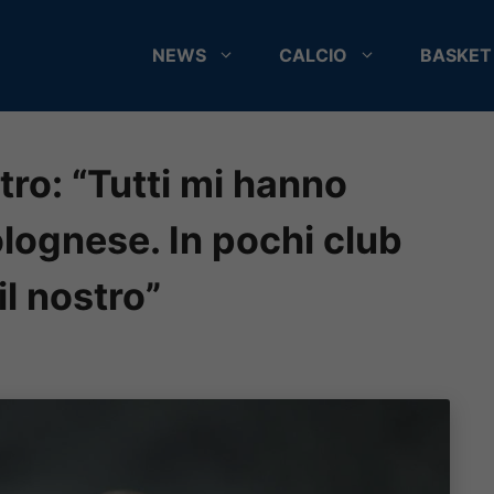
NEWS
CALCIO
BASKET
ro: “Tutti mi hanno
olognese. In pochi club
l nostro”