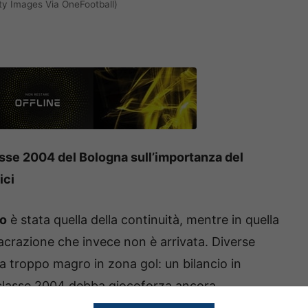
ty Images Via OneFootball)
asse 2004 del Bologna sull’importanza del
ici
ro
è stata quella della continuità, mentre in quella
crazione che invece non è arrivata. Diverse
 troppo magro in zona gol: un bilancio in
 classe 2004 debba giocoforza ancora
ta.