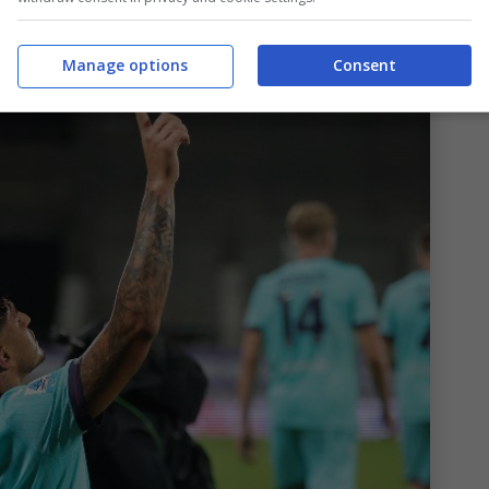
asa, rompendo i vetri o altre cose in casa”.
Manage options
Consent