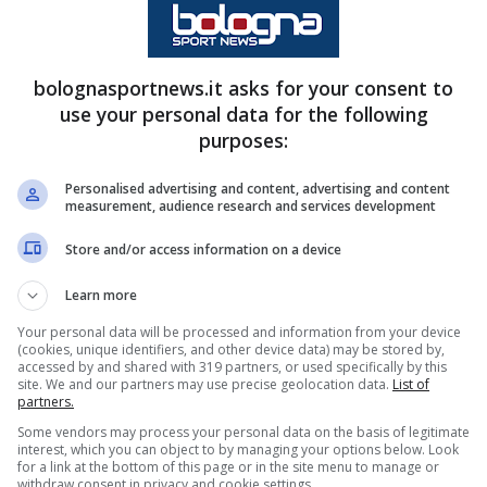
rmai ambientato ed è diventato comunque un
bolognasportnews.it asks for your consent to
nzo
Italiano
e verosimilmente, salvo ribaltoni su
use your personal data for the following
on il nuovo allenatore Domenico
Tedesco
.
purposes:
Personalised advertising and content, advertising and content
menti migliori vissuti a Bologna
measurement, audience research and services development
Store and/or access information on a device
della
Lega Serie A
, sottolineando anche
 i migliori momenti vissuti a
Bologna
. Il
Learn more
passione per il calcio: “
Per me è passione, il
Your personal data will be processed and information from your device
(cookies, unique identifiers, and other device data) may be stored by,
uando sono piccolo. E’ una cosa bella e
accessed by and shared with 319 partners, or used specifically by this
site. We and our partners may use precise geolocation data.
List of
rda il mio primo allenatore che fu mio padre. A
partners.
ui mi faceva giocare nella sua squadra di calcio a
Some vendors may process your personal data on the basis of legitimate
interest, which you can object to by managing your options below. Look
i andavo senza paura, tirando anche qualche
for a link at the bottom of this page or in the site menu to manage or
withdraw consent in privacy and cookie settings.