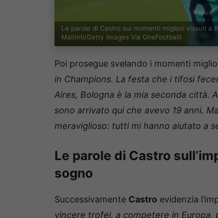
Le parole di Castro sui momenti migliori vissuti 
Maltinti/Getty Images Via OneFootball)
Poi prosegue svelando i momenti migliori
in Champions. La festa che i tifosi fecer
Aires, Bologna è la mia seconda città. A
sono arrivato qui che avevo 19 anni. M
meraviglioso: tutti mi hanno aiutato a 
Le parole di Castro sull’im
sogno
Successivamente
Castro
evidenzia l’im
vincere trofei, a competere in Europa, p