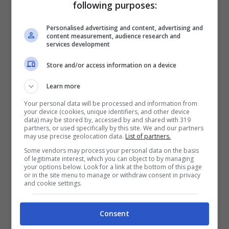
le chiavi del centrocampo. Prediligendo un
following purposes:
calcio veloce e verticale,
Tedesco
ha
Personalised advertising and content, advertising and
chiaramente bisogno di un giocatore in grado
content measurement, audience research and
services development
di leggere gli spostamenti dei compagni,
Store and/or access information on a device
giocando il pallone in avanti e in particolar
modo negli interspazi.
Learn more
Your personal data will be processed and information from
Moro: al posto giusto al
your device (cookies, unique identifiers, and other device
data) may be stored by, accessed by and shared with 319
partners, or used specifically by this site. We and our partners
momento giusto
may use precise geolocation data.
List of partners.
Some vendors may process your personal data on the basis
Ed è qui che entra in scena Nikola
Moro
, il
of legitimate interest, which you can object to by managing
your options below. Look for a link at the bottom of this page
croato infatti è il miglior interprete possibile
or in the site menu to manage or withdraw consent in privacy
and cookie settings.
per giocare in verticale, dal momento che è il
centrocampista del
Bologna
ad aver fatto
Consent
registrare l’indice più alto di precisione