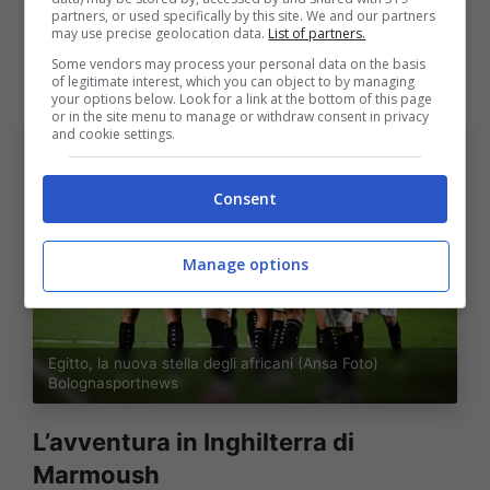
anno e mezzo esplode totalmente con 17 reti
partners, or used specifically by this site. We and our partners
may use precise geolocation data.
List of partners.
e 6 assist nell’intera stagione 2023/24, 20 gol
Some vendors may process your personal data on the basis
e 14 assist nei sei mesi dell’annata dopo.
of legitimate interest, which you can object to by managing
your options below. Look for a link at the bottom of this page
or in the site menu to manage or withdraw consent in privacy
and cookie settings.
Consent
Manage options
Egitto, la nuova stella degli africani (Ansa Foto)
Bolognasportnews
L’avventura in Inghilterra di
Marmoush