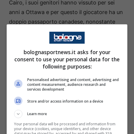
Cairo, i suoi genitori hanno vissuto per sei
anni a Ottawa e per questo il giocatore ha un
doppio passaporto canadese, nonostante
avesse giocato in Egitto fino alla maggiore
età.
bolognasportnews.it asks for your
Nel 2017 arriva il trasferimento in Germania a
consent to use your personal data for the
following purposes:
Wolfsburg e pur non conoscendo la lingua
cerca di adattarsi anche per una via di prestiti
Personalised advertising and content, advertising and
content measurement, audience research and
al St. Pauli e Stoccarda. Nel 2023 arriva
services development
l’acquisto a zero da parte dell’
Eintracht
Store and/or access information on a device
Francoforte
. Fino ad allora aveva segnato
Learn more
trenta gol in 129 partite, per la maggior parte
Your personal data will be processed and information from
nelle serie minori. Da allora, invece, in un solo
your device (cookies, unique identifiers, and other device
data) may be stored by, accessed by and shared with 319