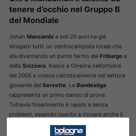
tenere d’occhio nel Gruppo B
del Mondiale
Johan
Manzambi
a soli 20 anni ha già
stregato tutti: un centrocampista totale che
sta diventando un punto fermo del
Friburgo
e
della
Svizzera
. Nasce a Ginevra nell’ottobre
del 2005 e cresce calcisticamente nel settore
giovanile del
Servette
. La
Bundesliga
rappresenta un primo banco di prova.
Tuttavia l’inserimento è rapido e senza
problemi, essendo riuscito a trovare anche il
modo di farsi ammirare per il suo stile box-to-
box. Occupa indistintamente varie zolle di