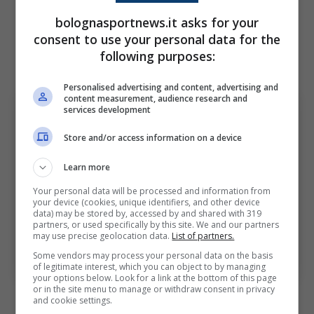
campo, risultando decisivo in ognuna di esse.
bolognasportnews.it asks for your
consent to use your personal data for the
Un centrocampista moderno che ha attirato
following purposes:
su di sé le luci del palcoscenico europeo.
Personalised advertising and content, advertising and
content measurement, audience research and
services development
Store and/or access information on a device
Learn more
Your personal data will be processed and information from
your device (cookies, unique identifiers, and other device
data) may be stored by, accessed by and shared with 319
partners, or used specifically by this site. We and our partners
may use precise geolocation data.
List of partners.
Chi è Manzambi: il talento da tenere d’occhio nel
Some vendors may process your personal data on the basis
Gruppo B del Mondiale. Bologna Sport News (Ansa foto)
of legitimate interest, which you can object to by managing
your options below. Look for a link at the bottom of this page
or in the site menu to manage or withdraw consent in privacy
Disputa l’ultima
Europa League
da
and cookie settings.