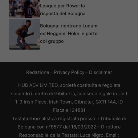
League per Rowe: la
risposta del Bologna
Bologna: rientrano Lucumí
ed Heggem. Holm in parte
col gruppo
Redazione
-
Privacy Policy
-
Disclaimer
HUB ADV LIMITED, società costituita e regolata
secondo il diritto di Gibilterra, con sede legale in Unit
1-3 Irish Place, Irish Town, Gibraltar, GX11 1AA, ID
Fiscale 124881
Testata Giornalistica registrata presso il Tribunale di
Bologna con n°8577 del 16/03/2022 – Direttore
Responsabile della Testata: Luca Nigro. Email: