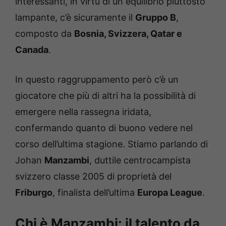
interessanti, in virtù di un equilibrio piuttosto
lampante, c’è sicuramente il
Gruppo B
,
composto da
Bosnia, Svizzera, Qatar e
Canada
.
In questo raggruppamento però c’è un
giocatore che più di altri ha la possibilità di
emergere nella rassegna iridata,
confermando quanto di buono vedere nel
corso dell’ultima stagione. Stiamo parlando di
Johan
Manzambi
, duttile centrocampista
svizzero classe 2005 di proprietà del
Friburgo
, finalista dell’ultima
Europa League
.
Chi è Manzambi: il talento da