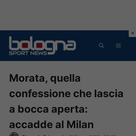
Vai
al
MENU
contenuto
Morata, quella
confessione che lascia
a bocca aperta:
accadde al Milan