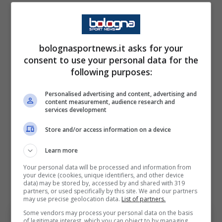
caratterizzata da continui cambiamenti. Real
Madrid, Juventus, Chelsea, Atletico Madrid e
infine Milan: tappe prestigiose che però
bolognasportnews.it asks for your
hanno portato con sé anche pressioni
consent to use your personal data for the
following purposes:
enormi. La sua testimonianza offre uno
spaccato autentico di quanto possa essere
Personalised advertising and content, advertising and
content measurement, audience research and
difficile affrontare certe situazioni quando
services development
l’attenzione mediatica è costante e ogni
Store and/or access information on a device
scelta viene analizzata al microscopio.
Learn more
L’Atletico Madrid ed il peso
Your personal data will be processed and information from
your device (cookies, unique identifiers, and other device
delle critiche
data) may be stored by, accessed by and shared with 319
partners, or used specifically by this site. We and our partners
may use precise geolocation data.
List of partners.
Some vendors may process your personal data on the basis
of legitimate interest, which you can object to by managing