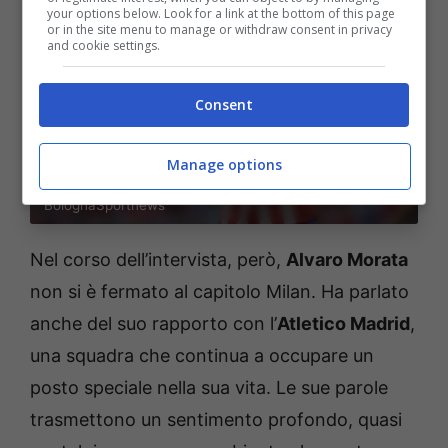
your options below. Look for a link at the bottom of this page
or in the site menu to manage or withdraw consent in privacy
and cookie settings.
Consent
Manage options
L’Atletico Madrid ed il peso delle critiche (Ansa Foto) –
BolognaSportnews
Nel corso dell’intervista, però,
Alvaro Morata
non si è fermato al capitolo Milan. Ha parlato
anche del suo rapporto con l’
Atletico Madrid
,
una squadra che continua a occupare un
posto speciale nella sua vita. Le sue parole
trasmettono un sentimento profondo, quasi