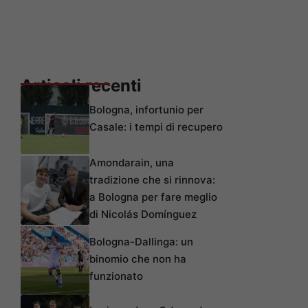
Articoli recenti
Bologna, infortunio per
Casale: i tempi di recupero
Amondarain, una
tradizione che si rinnova:
a Bologna per fare meglio
di Nicolás Domínguez
Bologna-Dallinga: un
binomio che non ha
funzionato