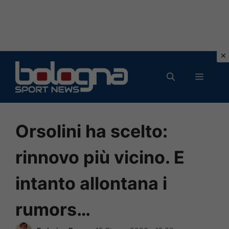
Vai
al
MENU
contenuto
Orsolini ha scelto:
rinnovo più vicino. E
intanto allontana i
rumors…