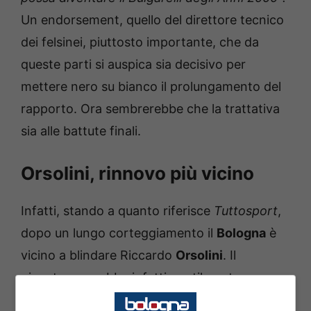
Un endorsement, quello del direttore tecnico
dei felsinei, piuttosto importante, che da
queste parti si auspica sia decisivo per
mettere nero su bianco il prolungamento del
rapporto. Ora sembrerebbe che la trattativa
sia alle battute finali.
Orsolini, rinnovo più vicino
Infatti, stando a quanto riferisce
Tuttosport
,
dopo un lungo corteggiamento il
Bologna
è
vicino a blindare Riccardo
Orsolini
. Il
giocatore avrebbe infatti gentilmente
declinato ricche proposte da club turchi e