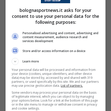
arabi per dare priorità agli emiliani.
bolognasportnews.it asks for your
consent to use your personal data for the
Il prolungamento del contratto fino al 2030 è
following purposes:
pronto: per lui anche un cospicuo aumento
Personalised advertising and content, advertising and
dell’ingaggio intorno ai
2.5-3 milioni di euro.
content measurement, audience research and
services development
Un piccolo indizio sul suo futuro lo aveva
però già fornito il diretto interessato.
Store and/or access information on a device
Learn more
Orsolini allontana i rumors:
Your personal data will be processed and information from
l’indizio sul futuro
your device (cookies, unique identifiers, and other device
data) may be stored by, accessed by and shared with 319
partners, or used specifically by this site. We and our partners
may use precise geolocation data.
List of partners.
Infatti nelle scorse ore era avanzata
Some vendors may process your personal data on the basis
l’indiscrezione della
Gazzetta dello Sport
,
of legitimate interest, which you can object to by managing
your options below. Look for a link at the bottom of this page
secondo cui il
Bologna
avrebbe chiesto al
or in the site menu to manage or withdraw consent in privacy
and cookie settings.