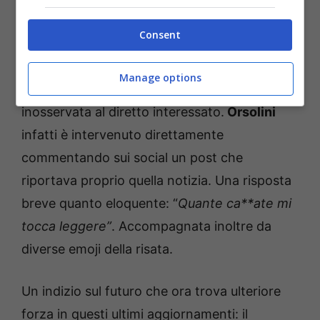
giocatore una risposta definitiva nel giro di
una settimana o poco più, dopo circa nove
Consent
mesi trascorsi dalla proposta di rinnovo.
Manage options
Una ricostruzione che però non era passata
inosservata al diretto interessato.
Orsolini
infatti è intervenuto direttamente
commentando sui social un post che
riportava proprio quella notizia. Una risposta
breve quanto eloquente: “
Quante ca**ate mi
tocca leggere”
. Accompagnata inoltre da
diverse emoji della risata.
Un indizio sul futuro che ora trova ulteriore
forza in questi ultimi aggiornamenti: il