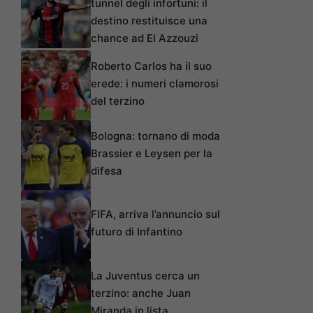
tunnel degli infortuni: il
destino restituisce una
chance ad El Azzouzi
Roberto Carlos ha il suo
erede: i numeri clamorosi
del terzino
Bologna: tornano di moda
Brassier e Leysen per la
difesa
FIFA, arriva l’annuncio sul
futuro di Infantino
La Juventus cerca un
terzino: anche Juan
Miranda in lista