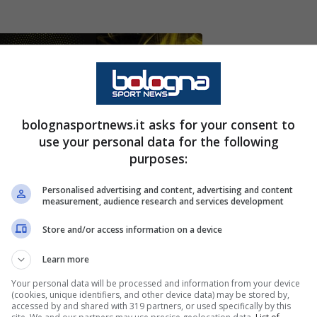
bolognasportnews.it asks for your consent to
vare il difensore colombiano in Turchia. Prima
use your personal data for the following
purposes:
tato una fucina di talenti: diversi sono i calciatori
Personalised advertising and content, advertising and content
measurement, audience research and services development
samente con il passare degli anni. Tra questi
Store and/or access information on a device
Lucumí
, difensore colombiano classe 1998
el 2022 e diventato uno dei migliori interpreti del
Learn more
Your personal data will be processed and information from your device
(cookies, unique identifiers, and other device data) may be stored by,
accessed by and shared with 319 partners, or used specifically by this