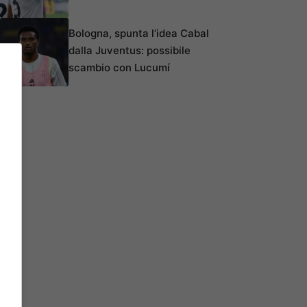
Bologna, spunta l’idea Cabal
dalla Juventus: possibile
scambio con Lucumí