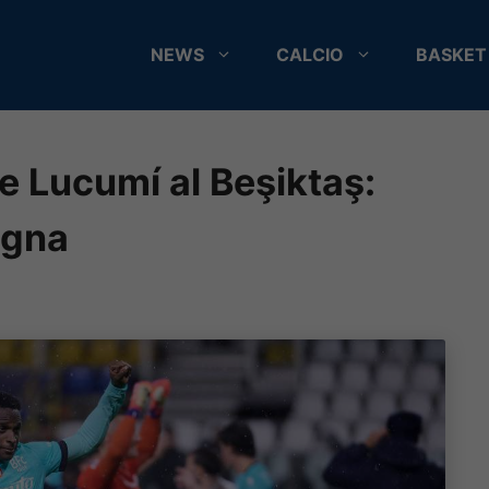
NEWS
CALCIO
BASKET
re Lucumí al Beşiktaş:
ogna