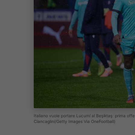
Italiano vuole portare Lucumí al Beşiktaş: prima of
Ciancaglini/Getty Images Via OneFootball)