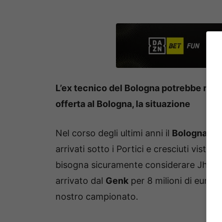
L’ex tecnico del Bologna potrebbe ritro
offerta al Bologna, la situazione
Nel corso degli ultimi anni il
Bologna
è s
arrivati sotto i Portici e cresciuti visto
bisogna sicuramente considerare Jhon
arrivato dal
Genk
per 8 milioni di euro n
nostro campionato.