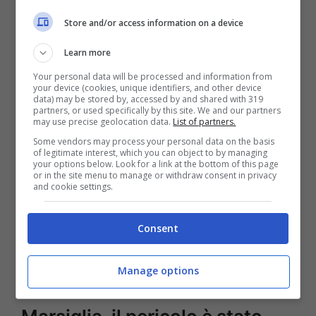
ha investito molto per aumentare la propria
Store and/or access information on a device
competitività e tornare stabilmente ai vertici
del calcio italiano ed europeo. Ora la sfida
Learn more
sarà continuare questo percorso
Your personal data will be processed and information from
your device (cookies, unique identifiers, and other device
mantenendo un equilibrio economico sempre
data) may be stored by, accessed by and shared with 319
partners, or used specifically by this site. We and our partners
più richiesto dalle normative UEFA.
may use precise geolocation data.
List of partners.
Some vendors may process your personal data on the basis
of legitimate interest, which you can object to by managing
Nel frattempo arrivano notizie positive per
your options below. Look for a link at the bottom of this page
or in the site menu to manage or withdraw consent in privacy
altre società come
Milan
,
Inter
,
Paris Saint-
and cookie settings.
Germain
,
Monaco
,
Besiktas
,
Royal Antwerp
e
Trabzonspor
, che hanno rispettato gli
Consent
obiettivi previsti e sono ufficialmente uscite
Manage options
dal regime di monitoraggio finanziario.