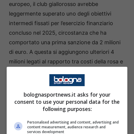
europeo, il club giallorosso avrebbe
leggermente superato uno degli obiettivi
intermedi fissati per l’esercizio finanziario
concluso nel 2025, circostanza che ha
comportato una prima sanzione da 2 milioni
di euro. A questa si aggiungono ulteriori 4
milioni legati al rapporto tra costi della rosa e
ricavi, risultato superiore alla soglia del 70%
prevista dai regolamenti.
bolognasportnews.it asks for your
Per la proprietà guidata da
Ryan e Dan
consent to use your personal data for the
Friedkin
non si tratta di una situazione
following purposes:
allarmante, ma rappresenta comunque un
Personalised advertising and content, advertising and
segnale importante. Negli ultimi anni la Roma
content measurement, audience research and
services development