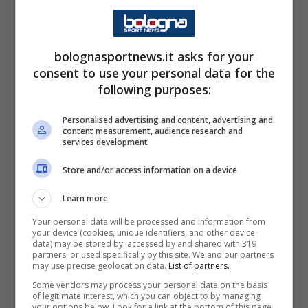
resta la concorrenza. Diversi club europei
hanno chiesto informazioni all’Atletico Madrid
e il Napoli vorrebbe garantirsi una corsia
bolognasportnews.it asks for your
consent to use your personal data for the
preferenziale prima che l’asta possa
following purposes:
decollare. Una situazione che conferma
quanto il mercato dei centravanti sia
Personalised advertising and content, advertising and
content measurement, audience research and
diventato complesso e competitivo.
services development
Store and/or access information on a device
In casa azzurra, però, la convinzione è forte:
Learn more
un giocatore con le caratteristiche del
Your personal data will be processed and information from
norvegese potrebbe offrire nuove soluzioni
your device (cookies, unique identifiers, and other device
data) may be stored by, accessed by and shared with 319
offensive e aumentare il livello complessivo
partners, or used specifically by this site. We and our partners
may use precise geolocation data.
List of partners.
della rosa. Una valutazione che nasce
Some vendors may process your personal data on the basis
dall’analisi delle ultime stagioni e dalla
of legitimate interest, which you can object to by managing
your options below. Look for a link at the bottom of this page