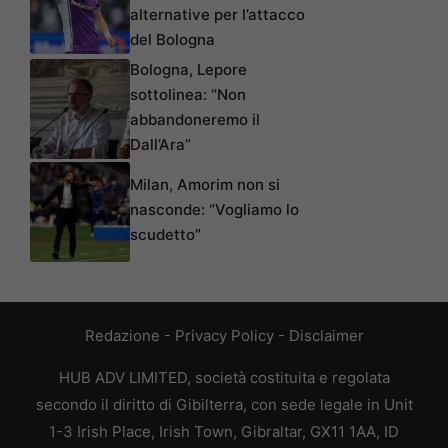
alternative per l’attacco
del Bologna
Bologna, Lepore
sottolinea: “Non
abbandoneremo il
Dall’Ara”
Milan, Amorim non si
nasconde: “Vogliamo lo
scudetto”
Redazione
-
Privacy Policy
-
Disclaimer
HUB ADV LIMITED, società costituita e regolata
secondo il diritto di Gibilterra, con sede legale in Unit
1-3 Irish Place, Irish Town, Gibraltar, GX11 1AA, ID