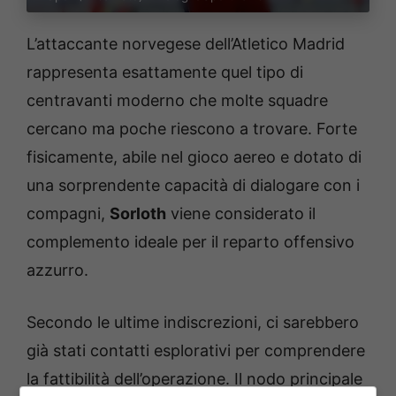
L’attaccante norvegese dell’Atletico Madrid
rappresenta esattamente quel tipo di
centravanti moderno che molte squadre
cercano ma poche riescono a trovare. Forte
fisicamente, abile nel gioco aereo e dotato di
una sorprendente capacità di dialogare con i
compagni,
Sorloth
viene considerato il
complemento ideale per il reparto offensivo
azzurro.
Secondo le ultime indiscrezioni, ci sarebbero
già stati contatti esplorativi per comprendere
la fattibilità dell’operazione. Il nodo principale