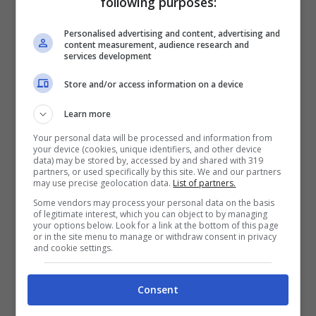
following purposes:
La Juventus desidera
chiudere la cessione di
Personalised advertising and content, advertising and
content measurement, audience research and
Miretti entro il 30 giugno
, in funzione delle
services development
esigenze bianconere legate al
fairplay
Store and/or access information on a device
finanziario
. Poi, dal 1 luglio, si parlerà con più
Learn more
convinzione anche di
Lucumí
, su cui fino al 15
Your personal data will be processed and information from
sarà attiva
la clausola da 28 milioni
.
your device (cookies, unique identifiers, and other device
data) may be stored by, accessed by and shared with 319
partners, or used specifically by this site. We and our partners
Tra l’altro, il club di Torino starebbe trattando
may use precise geolocation data.
List of partners.
Some vendors may process your personal data on the basis
anche l’acquisto di
Muharemovic
dal
of legitimate interest, which you can object to by managing
your options below. Look for a link at the bottom of this page
Sassuolo (i bianconeri hanno il 50% sulla
or in the site menu to manage or withdraw consent in privacy
and cookie settings.
rivendita, quindi di fatto lo pagherebbero la
metà), ma l’acquisto del centrale bosniaco
Consent
non sarebbe alternativo a Lucumí
, anzi, il