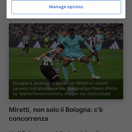
nuovo Ds Carnevali spera di chiudere
Manage options
entrambi.
Bologna e Juventus al tavolo per Miretti e Lucumí:
saranno trattative separate. BolognaSportNews (Photo
by Valerio Pennicino/Getty Images Via OneFootball)
Miretti, non solo il Bologna: c’è
concorrenza