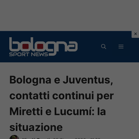
Vai
al
MENU
contenuto
Bologna e Juventus,
contatti continui per
Miretti e Lucumí: la
situazione