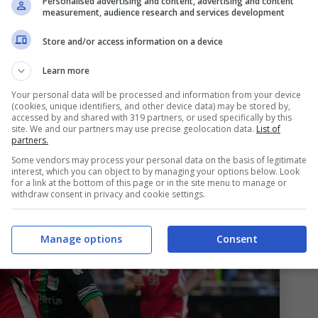
Personalised advertising and content, advertising and content
iv della campagna di calciomercato sarà
measurement, audience research and services development
Store and/or access information on a device
ndo per Koopmeiners dell’AZ
Learn more
Your personal data will be processed and information from your device
(cookies, unique identifiers, and other device data) may be stored by,
ortiamo da settimane è quello di Peer
accessed by and shared with 319 partners, or used specifically by this
site. We and our partners may use precise geolocation data.
List of
 classe 2000 dell’
AZ
e fratello del numero otto
partners.
Some vendors may process your personal data on the basis of legitimate
interest, which you can object to by managing your options below. Look
for a link at the bottom of this page or in the site menu to manage or
withdraw consent in privacy and cookie settings.
Manage options
Consent