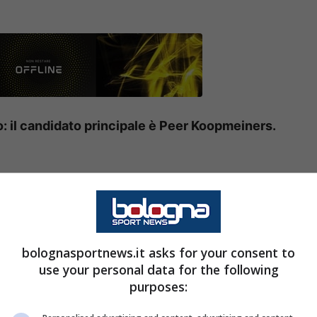
o: il candidato principale è Peer Koopmeiners.
logna
sarà strettamente legata alla scelta di
imo sembra ormai prossimo all’addio, mentre il
quadra, ma una decisione definitiva potrebbe
bolognasportnews.it asks for your consent to
to a luglio.
use your personal data for the following
purposes:
ere uno dei reparti maggiormente rivisitati della