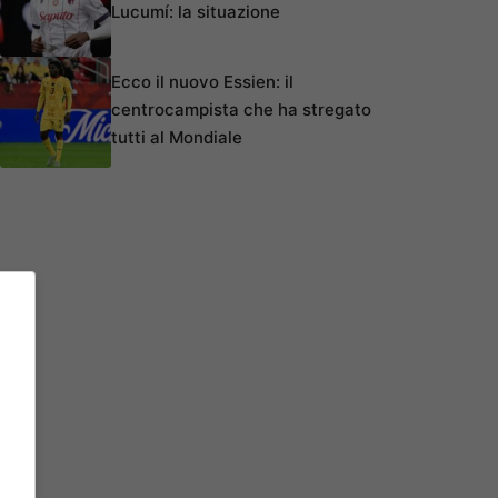
Lucumí: la situazione
Ecco il nuovo Essien: il
centrocampista che ha stregato
tutti al Mondiale