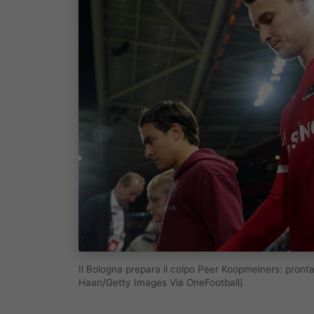
Il Bologna prepara il colpo Peer Koopmeiners: pronta
Haan/Getty Images Via OneFootball)