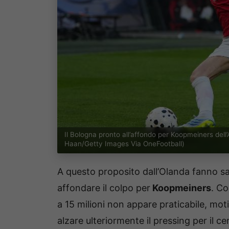
Il Bologna pronto all’affondo per Koopmeiners dell
Haan/Getty Images Via OneFootball)
A questo proposito dall’Olanda fanno sa
affondare il colpo per
Koopmeiners
. C
a 15 milioni non appare praticabile, mot
alzare ulteriormente il pressing per il c