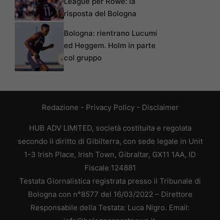
League per Rowe: la
risposta del Bologna
Bologna: rientrano Lucumí
ed Heggem. Holm in parte
col gruppo
Redazione
-
Privacy Policy
-
Disclaimer
HUB ADV LIMITED, società costituita e regolata
secondo il diritto di Gibilterra, con sede legale in Unit
1-3 Irish Place, Irish Town, Gibraltar, GX11 1AA, ID
Fiscale 124881
Testata Giornalistica registrata presso il Tribunale di
Bologna con n°8577 del 16/03/2022 – Direttore
Responsabile della Testata: Luca Nigro. Email: