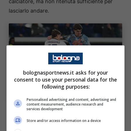
calciatore, ma non ritenuta sufficiente per
lasciarlo andare.
bolognasportnews.it asks for your
consent to use your personal data for the
Il Bologna ci prova per Juan Rodríguez: la risposta del
following purposes:
Cagliari. Bologna Sport News (Photo by Marco
Luzzani/Getty Images Via OneFootball)
Personalised advertising and content, advertising and
content measurement, audience research and
La risposta del club del presidente
Giulini
è
services development
stata infatti eloquente: no grazie. Il club
Store and/or access information on a device
valuta di più il calciatore messosi in mostra