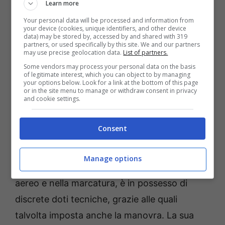
Learn more
nell’arco dell’ultima stagione agli ordini di
Your personal data will be processed and information from
Pisacane. Il primo tentativo dei felsinei è stato
your device (cookies, unique identifiers, and other device
data) may be stored by, accessed by and shared with 319
dunque respinto al mittente, vedremo se nei
partners, or used specifically by this site. We and our partners
may use precise geolocation data.
List of partners.
prossimi giorni si tenterà un rilancio.
Some vendors may process your personal data on the basis
of legitimate interest, which you can object to by managing
your options below. Look for a link at the bottom of this page
Chi è Juan Rodríguez del
or in the site menu to manage or withdraw consent in privacy
and cookie settings.
Cagliari
Consent
Nato a San Ramón il 30 maggio 2005
Juan
Rodríguez
è un difensore centrale mancino di
Manage options
1,90 metri. Giocatore fisico, forte nel gioco
aereo e nella marcatura, è in possesso di
discrete doti tecniche, grazie alle quali
talvolta imposta anche la manovra. La sua