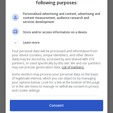
following purposes:
in caso di risposta negativa, difficilmente
ritoccheranno ancora l’offerta.
Personalised advertising and content, advertising and
content measurement, audience research and
services development
Infatti, il Bologna inizia anche a guardarsi
Store and/or access information on a device
intorno e valuta piste alternative. La più calda
Learn more
porta a
Napoli
, più precisamente all’ex
Your personal data will be processed and information from
Cagliari
Michael Folorunsho
.
your device (cookies, unique identifiers, and other device
data) may be stored by, accessed by and shared with 319
partners, or used specifically by this site. We and our partners
may use precise geolocation data.
List of partners.
Some vendors may process your personal data on the basis
of legitimate interest, which you can object to by managing
your options below. Look for a link at the bottom of this page
or in the site menu to manage or withdraw consent in privacy
and cookie settings.
Consent