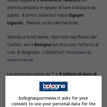
centrocampista in grado di fare il titolare da
subito. Il primo obiettivo resta
Ognjen
Ugresic
, 19enne serbo del Partizan.
Stando a fonti serbe, riportate dal
Resto del
Carlino
, ieri il
Bologna
ha ritoccato l’offerta al
club di Belgrado. L’obiettivo?
Anticipare la
concorrenza
.
La proposta passa da 7 a
8 milioni di euro di
parte fissa
, a cui vanno aggiunti il cartellino
di
Ilic
e la
percentuale sulla futura rivendita
,
che potrebbe salire dal 20 al
30%
. I felsinei
bolognasportnews.it asks for your
consent to use your personal data for the
attendono una risposta entro il weekend, ma