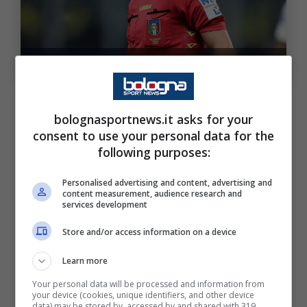
Gianpaolo Calvarese (ph. Image Sport)
Le parole di Calvarese
bolognasportnews.it asks for your
consent to use your personal data for the
following purposes:
51′ – Pobega espulso per
Personalised advertising and content, advertising and
condotta violenta
content measurement, audience research and
services development
Store and/or access information on a device
Reazione di
Pobega
nei
Learn more
confronti di
Duda
, a pallone
Your personal data will be processed and information from
lontano: Ayroldi (che
your device (cookies, unique identifiers, and other device
data) may be stored by, accessed by and shared with 319