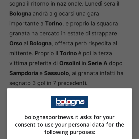
sogna il ritorno in nazionale. Lunedì sera il
Bologna
andrà a giocarsi una gara
importante a
Torino
, e proprio la squadra
granata ha cercato in estate di strappare
Orso
al
Bologna
, offerta però rispedita al
mittente. Proprio il
Torino
è poi la terza
vittima preferita di
Orsolini
in
Serie A
dopo
Sampdoria
e
Sassuolo
, ai granata infatti ha
segnato 3 gol in 7 precedenti.
L’argomento più caldo a
Casteldebole
riguardo al calciatore, è quello del rinnovo,
bolognasportnews.it asks for your
con la fumata bianca che da tanto tempo
consent to use your personal data for the
sembra ad un passo ma che ancora non è
following purposes: