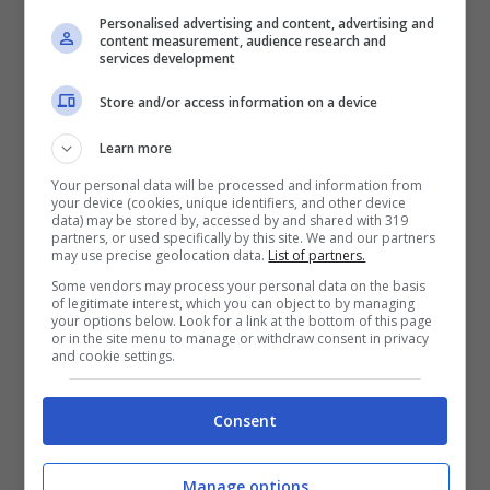
arrivata. Le parti sono comunque vicine, e la
Personalised advertising and content, advertising and
scadenza del contratto nel 2024 da alla
content measurement, audience research and
services development
dirigenza rossoblù ancora del tempo,
Store and/or access information on a device
nonostante ciò la sensazione è che si voglia
chiudere il prima possibile.
Learn more
Your personal data will be processed and information from
your device (cookies, unique identifiers, and other device
data) may be stored by, accessed by and shared with 319
partners, or used specifically by this site. We and our partners
may use precise geolocation data.
List of partners.
Some vendors may process your personal data on the basis
of legitimate interest, which you can object to by managing
your options below. Look for a link at the bottom of this page
or in the site menu to manage or withdraw consent in privacy
and cookie settings.
Consent
LEGGI ANCHE:
Thiago Motta: “Fa piacere
Manage options