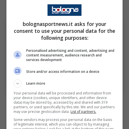
bolognasportnews.it asks for your
consent to use your personal data for the
following purposes:
Personalised advertising and content, advertising and
content measurement, audience research and
services development
Store and/or access information on a device
Riccardo Calafiori in contrasto con Lorenzo
Learn more
Pellegrini (ph. Image Sport)
Your personal data will be processed and information from
your device (cookies, unique identifiers, and other device
La stagione di Calafiori al
data) may be stored by, accessed by and shared with 319
partners, or used specifically by this site. We and our partners
may use precise geolocation data.
List of partners.
Bologna
Some vendors may process your personal data on the basis
of legitimate interest, which you can object to by managing
your options below. Look for a link at the bottom of this page