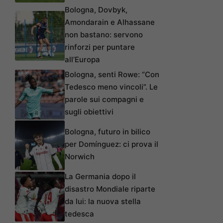
Bologna, Dovbyk,
Amondarain e Alhassane
non bastano: servono
rinforzi per puntare
all’Europa
Bologna, senti Rowe: “Con
Tedesco meno vincoli”. Le
parole sui compagni e
sugli obiettivi
Bologna, futuro in bilico
per Domínguez: ci prova il
Norwich
La Germania dopo il
disastro Mondiale riparte
da lui: la nuova stella
tedesca