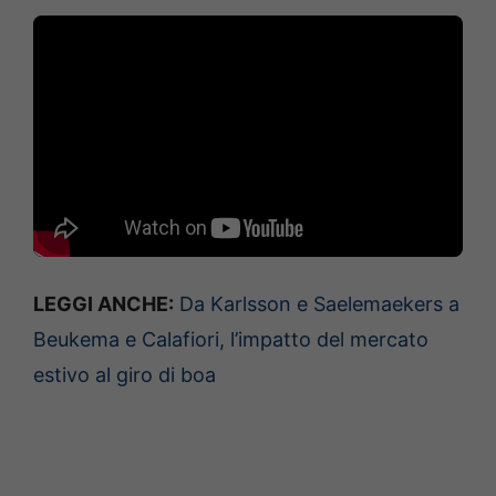
LEGGI ANCHE:
Da Karlsson e Saelemaekers a
Beukema e Calafiori, l’impatto del mercato
estivo al giro di boa