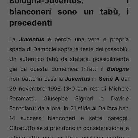
Bologna-Juventus: i
bianconeri sono un tabù, i
precedenti
La
Juventus
è perciò una vera e propria
spada di Damocle sopra la testa dei rossoblù.
Un autentico tabù da sfatare, possibilmente
già da questa domenica. Infatti il
Bologna
non batte in casa la
Juventus
in
Serie A
dal
29 novembre 1998 (3-0 con reti di Michele
Paramatti, Giuseppe Signori e Davide
Fontolan); da allora, in 21 sfide al Dall’Ara ben
14 successi bianconeri e sette pareggi.
Oltretutto se si prendono in considerazione le
ultime otto gare in terra emiliana contro i