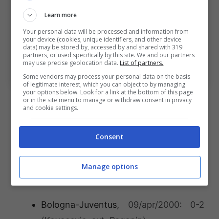
Learn more
Your personal data will be processed and information from
your device (cookies, unique identifiers, and other device
data) may be stored by, accessed by and shared with 319
partners, or used specifically by this site. We and our partners
may use precise geolocation data.
List of partners.
Santiago Castro (ph. Image Sport)
Some vendors may process your personal data on the basis
of legitimate interest, which you can object to by managing
your options below. Look for a link at the bottom of this page
Bologna-Juventus: i
or in the site menu to manage or withdraw consent in privacy
and cookie settings.
precedenti
Consent
A questo proposito andiamo a riportare i
precedenti
in Emilia, in Serie A, tra le due
Manage options
squadre dal 2000 ai giorni nostri.
Bologna-Juventus,
09/apr/2000: 0-2