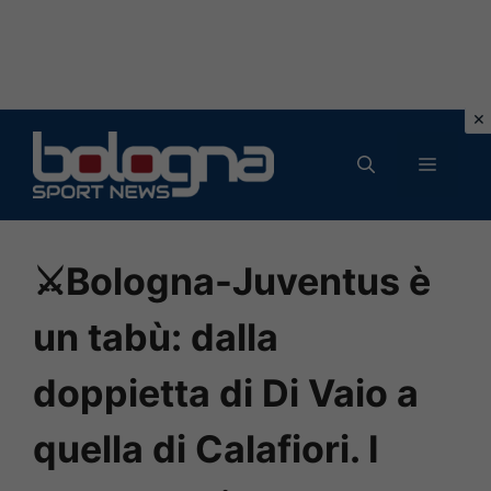
Vai
al
MENU
contenuto
⚔️Bologna-Juventus è
un tabù: dalla
doppietta di Di Vaio a
quella di Calafiori. I