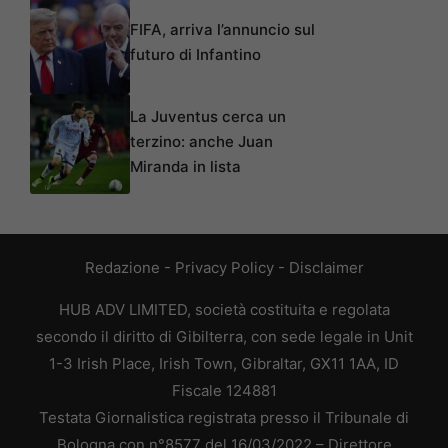
FIFA, arriva l’annuncio sul
futuro di Infantino
La Juventus cerca un
terzino: anche Juan
Miranda in lista
Redazione
-
Privacy Policy
-
Disclaimer
HUB ADV LIMITED, società costituita e regolata
secondo il diritto di Gibilterra, con sede legale in Unit
1-3 Irish Place, Irish Town, Gibraltar, GX11 1AA, ID
Fiscale 124881
Testata Giornalistica registrata presso il Tribunale di
Bologna con n°8577 del 16/03/2022 – Direttore