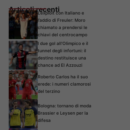
Articoli recenti
L’exploit con Italiano e
l’addio di Freuler: Moro
chiamato a prendersi le
chiavi del centrocampo
I due gol all’Olimpico e il
tunnel degli infortuni: il
destino restituisce una
chance ad El Azzouzi
Roberto Carlos ha il suo
erede: i numeri clamorosi
del terzino
Bologna: tornano di moda
Brassier e Leysen per la
difesa