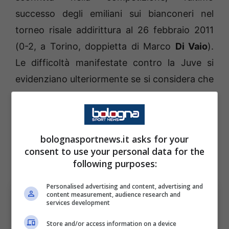
successo degli emiliani sui bianconeri nel
torneo risale addirittura al 26 febbraio 2011
(0-2, a Torino, doppietta di Marco
Di Vaio
).
Le difficoltà manifestate contro la Juve si
evidenziano ulteriormente se si considera che
la passata stagione, nonostante il
momentaneo vantaggio (3-0,
Calafiori
doppietta e
Castro
) i felsinei non sono riusciti
bolognasportnews.it asks for your
comunque a vincere, venendo agguantati sul
consent to use your personal data for the
finale.
following purposes:
Personalised advertising and content, advertising and
content measurement, audience research and
services development
Store and/or access information on a device