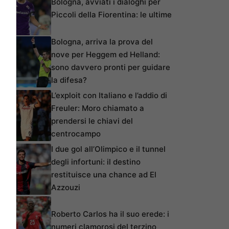
Bologna, avviati i dialoghi per
Piccoli della Fiorentina: le ultime
Bologna, arriva la prova del
nove per Heggem ed Helland:
sono davvero pronti per guidare
la difesa?
L’exploit con Italiano e l’addio di
Freuler: Moro chiamato a
prendersi le chiavi del
centrocampo
I due gol all’Olimpico e il tunnel
degli infortuni: il destino
restituisce una chance ad El
Azzouzi
Roberto Carlos ha il suo erede: i
numeri clamorosi del terzino