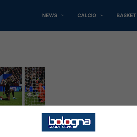
NEWS
CALCIO
BASKET
Villa-
na: i rossoblù