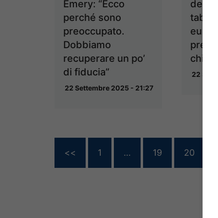
Emery: “Ecco
devono
perché sono
tabù t
preoccupato.
europ
Dobbiamo
prece
recuperare un po’
chiar
di fiducia”
22 Sett
22 Settembre 2025 - 21:27
<<
1
…
19
20