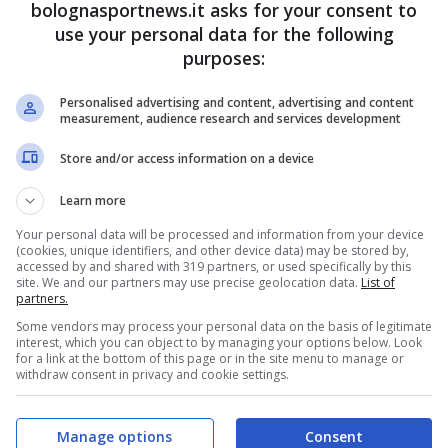
 sfatare il
bolognasportnews.it asks for your consent to
use your personal data for the following
rasferte
purposes:
ee. I
denti parlano
Personalised advertising and content, advertising and content
o
measurement, audience research and services development
embre 2025 - 14:58
Store and/or access information on a device
Learn more
Your personal data will be processed and information from your device
(cookies, unique identifiers, and other device data) may be stored by,
accessed by and shared with 319 partners, or used specifically by this
site. We and our partners may use precise geolocation data.
List of
partners.
21
Some vendors may process your personal data on the basis of legitimate
interest, which you can object to by managing your options below. Look
for a link at the bottom of this page or in the site menu to manage or
withdraw consent in privacy and cookie settings.
Manage options
Consent