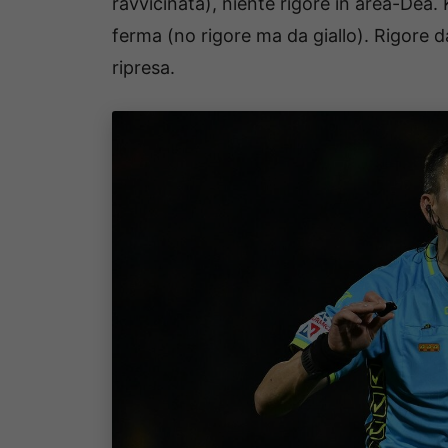
ravvicinata), niente rigore in area-Dea.
ferma (no rigore ma da giallo). Rigore da
ripresa.