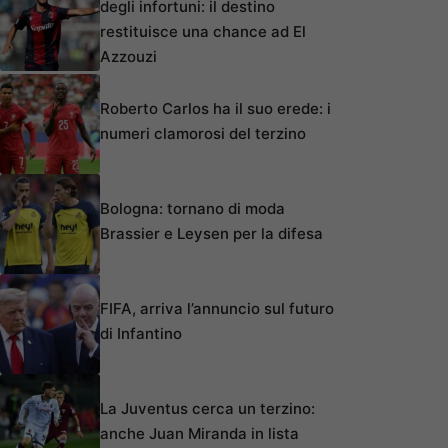
degli infortuni: il destino
restituisce una chance ad El
Azzouzi
Roberto Carlos ha il suo erede: i
numeri clamorosi del terzino
Bologna: tornano di moda
Brassier e Leysen per la difesa
FIFA, arriva l’annuncio sul futuro
di Infantino
La Juventus cerca un terzino:
anche Juan Miranda in lista