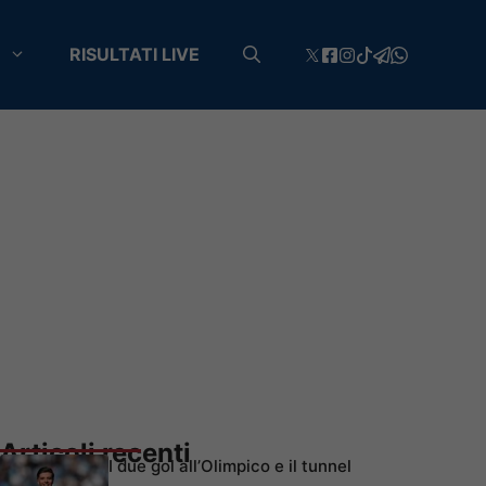
RISULTATI LIVE
Articoli recenti
I due gol all’Olimpico e il tunnel