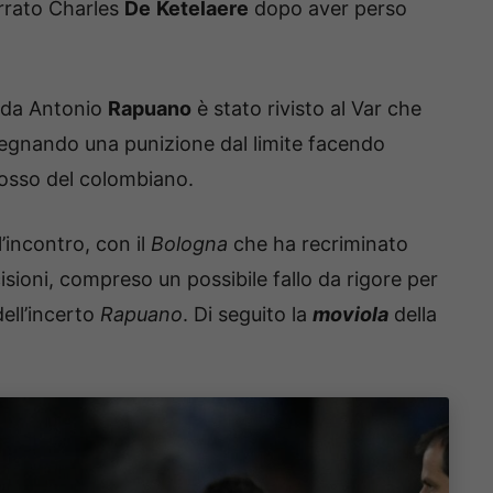
errato Charles
De
Ketelaere
dopo aver perso
da Antonio
Rapuano
è stato rivisto al Var che
egnando una punizione dal limite facendo
rosso del colombiano.
l’incontro, con il
Bologna
che ha recriminato
sioni, compreso un possibile fallo da rigore per
dell’incerto
Rapuano
. Di seguito la
moviola
della