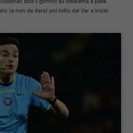
 Kolasinac alza il gomito su Beukema a palla
to (e non da dare) poi tolto dal Var a inizio