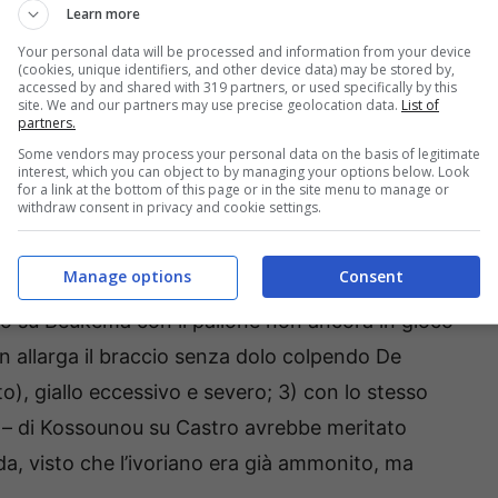
Learn more
Your personal data will be processed and information from your device
(cookies, unique identifiers, and other device data) may be stored by,
accessed by and shared with 319 partners, or used specifically by this
sugli episodi che hanno contraddistinto il match
site. We and our partners may use precise geolocation data.
List of
partners.
.
Some vendors may process your personal data on the basis of legitimate
interest, which you can object to by managing your options below. Look
for a link at the bottom of this page or in the site menu to manage or
withdraw consent in privacy and cookie settings.
grande della notte di Rapuano: risultare
Manage options
Consent
ndizi – fanno una prova per tutti, non solo per
ito su Beukema con il pallone non ancora in gioco
ian allarga il braccio senza dolo colpendo De
lto), giallo eccessivo e severo; 3) con lo stesso
ia – di Kossounou su Castro avrebbe meritato
a, visto che l’ivoriano era già ammonito, ma