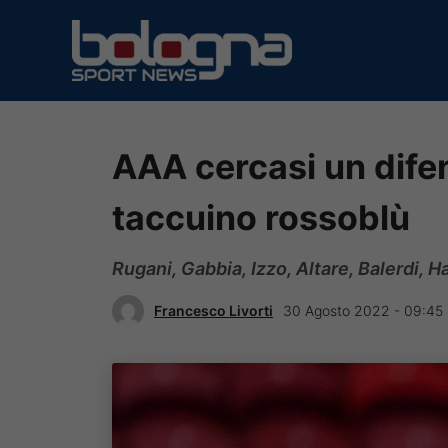
Vai
al
contenuto
AAA cercasi un difens
taccuino rossoblù
Rugani, Gabbia, Izzo, Altare, Balerdi, 
Francesco Livorti
30 Agosto 2022 - 09:45