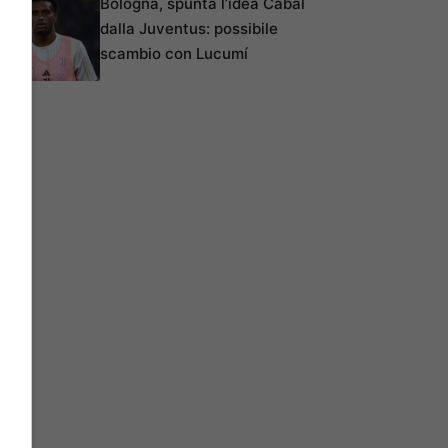
Bologna, spunta l’idea Cabal
dalla Juventus: possibile
scambio con Lucumí