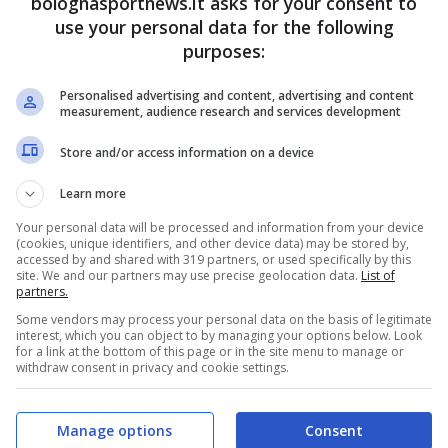
bolognasportnews.it asks for your consent to
use your personal data for the following
purposes:
Personalised advertising and content, advertising and content
measurement, audience research and services development
Store and/or access information on a device
n sono considerati incedibili dai rispettivi club,
Learn more
 che non scalda i cuori a Casteldebole. Nelle
Your personal data will be processed and information from your device
(cookies, unique identifiers, and other device data) may be stored by,
ondaggio con il Cagliari per
Altare
, 24enne che
accessed by and shared with 319 partners, or used specifically by this
site. We and our partners may use precise geolocation data.
List of
a stagione. Restano in standby, dunque, gli altri
partners.
erdi
del Marsiglia,
Hatzidiakos
dell’Az Alkmaar e
Some vendors may process your personal data on the basis of legitimate
interest, which you can object to by managing your options below. Look
are di attualità nelle ultime ore della sessione.
for a link at the bottom of this page or in the site menu to manage or
withdraw consent in privacy and cookie settings.
re di Bologna
.
Manage options
Consent