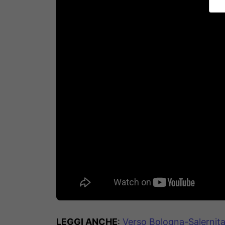
LEGGI ANCHE
:
Verso Bologna-Salernita