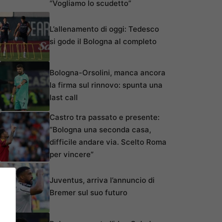
“Vogliamo lo scudetto”
L’allenamento di oggi: Tedesco
si gode il Bologna al completo
Bologna-Orsolini, manca ancora
la firma sul rinnovo: spunta una
last call
Castro tra passato e presente:
“Bologna una seconda casa,
difficile andare via. Scelto Roma
per vincere”
Juventus, arriva l’annuncio di
Bremer sul suo futuro