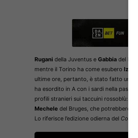
Rugani
della Juventus e
Gabbia
del Mila
mentre il Torino ha come esubero
Izzo
,
ultime ore, pertanto, è stato fatto un s
ha esordito in A con i sardi nella passat
profili stranieri sui taccuini rossoblù:
Bal
Mechele
del Bruges, che potrebbero torn
Lo riferisce l’edizione odierna del
Corrie