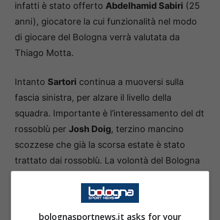
infatti è stato offerto
Abdelhamid Sabiri
(25
anni), giocatore la cui funzionalità nel modo
di giocare del Bologna verrà valutata da
Thiago Motta.
Intanto
Sartori
continua a muoversi sulla
fascia sinistra, per alzare il livello della
squadra. Importante è l’interessamento del dt
rossoblù per
Josh Doig
, terzino mancino
scozzese che già la scorsa estate è stato
trattato dai rossoblù. La volontà del Bologna
è quella di inserire anche
Vignato
nella
trattativa, tuttavia è difficile che il
Verona
decida di cedere lo scozzese a campionato in
bolognasportnews.it asks for your