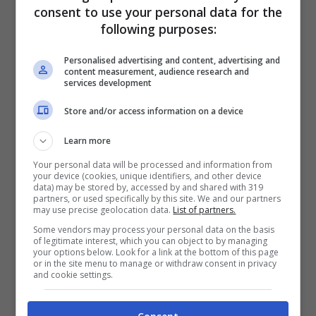
corso. Gli altri nomi sul taccuino di
Sartori
e
consent to use your personal data for the
Di Vaio
sono:
Lato
,
Kallon
,
Lazovic
,
Vazquez
following purposes:
e
Beruatto
. In uscita i nomi sono quelli di
Personalised advertising and content, advertising and
Sansone
, con l’obiettivo di cederlo
content measurement, audience research and
services development
definitivamente, ma anche
Kasius
e
Vignato
,
Store and/or access information on a device
in questo caso però solo in prestito, volendo
dare ai due maggiore minutaggio per poi
Learn more
tornare alla base con maggiore esperienza.
Your personal data will be processed and information from
your device (cookies, unique identifiers, and other device
data) may be stored by, accessed by and shared with 319
partners, or used specifically by this site. We and our partners
may use precise geolocation data.
List of partners.
Some vendors may process your personal data on the basis
of legitimate interest, which you can object to by managing
your options below. Look for a link at the bottom of this page
or in the site menu to manage or withdraw consent in privacy
and cookie settings.