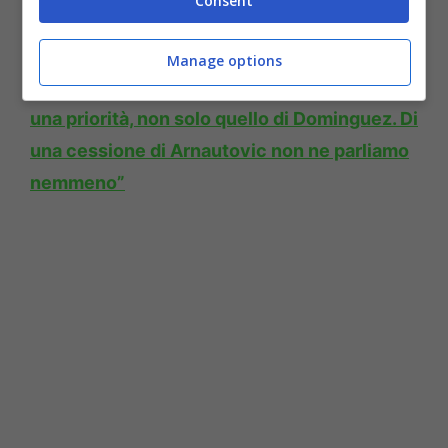
Consent
Manage options
LEGGI ANCHE:
Fenucci: “Tutti i rinnovi sono
una priorità, non solo quello di Dominguez. Di
una cessione di Arnautovic non ne parliamo
nemmeno”