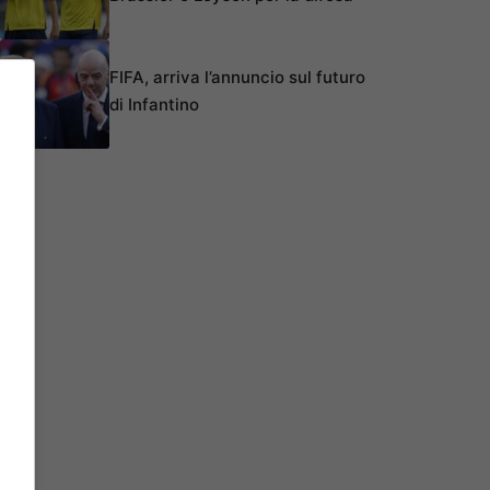
FIFA, arriva l’annuncio sul futuro
di Infantino