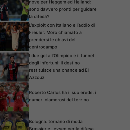
nove per Heggem ed Helland:
sono davvero pronti per guidare
la difesa?
L’exploit con Italiano e l’addio di
Freuler: Moro chiamato a
prendersi le chiavi del
centrocampo
I due gol all’Olimpico e il tunnel
degli infortuni: il destino
restituisce una chance ad El
Azzouzi
Roberto Carlos ha il suo erede: i
numeri clamorosi del terzino
Bologna: tornano di moda
Brassier e Leysen per la difesa