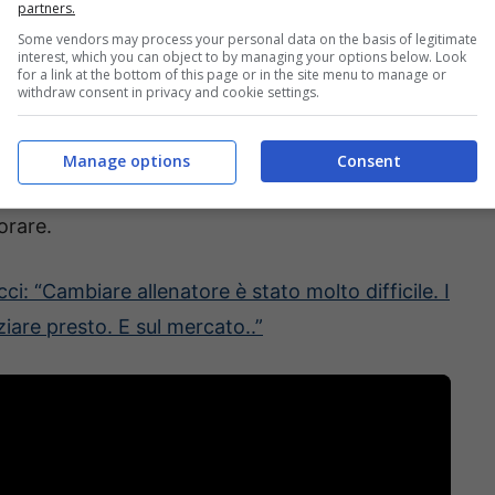
partners.
liere, primo fra tutti quello dell’ingaggio, dato
Some vendors may process your personal data on the basis of legitimate
interest, which you can object to by managing your options below. Look
ioni netti l’anno.
for a link at the bottom of this page or in the site menu to manage or
withdraw consent in privacy and cookie settings.
ncorrenza del
Valencia
di Gennaro Gattuso, che
Manage options
Consent
orare.
: “Cambiare allenatore è stato molto difficile. I
ziare presto. E sul mercato..”