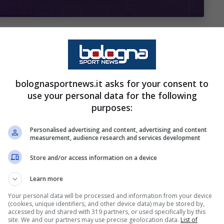
bolognasportnews.it asks for your consent to
use your personal data for the following
purposes:
 per
Tiemoué
Bakayoko
, centrocampista 28enne
Personalised advertising and content, advertising and content
measurement, audience research and services development
Italia.
Store and/or access information on a device
 del
Resto del Carlino
, ieri ha preso luogo una
Learn more
n e quelli rossoblu per capire la situazione del
Your personal data will be processed and information from your device
(cookies, unique identifiers, and other device data) may be stored by,
accessed by and shared with 319 partners, or used specifically by this
site. We and our partners may use precise geolocation data.
List of