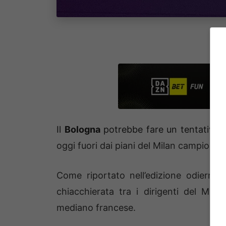
Il
Bologna
potrebbe fare un tentativo
oggi fuori dai piani del Milan campione d’
Come riportato nell’edizione odierna
chiacchierata tra i dirigenti del Mila
mediano francese.