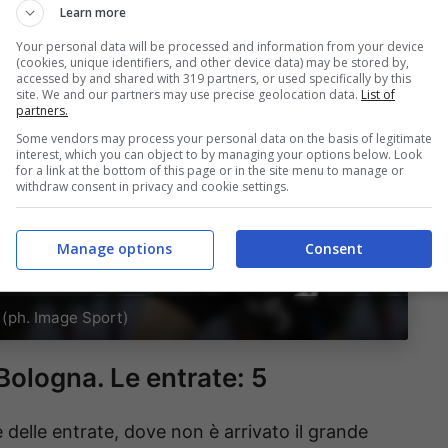
Learn more
Your personal data will be processed and information from your device
(cookies, unique identifiers, and other device data) may be stored by,
accessed by and shared with 319 partners, or used specifically by this
site. We and our partners may use precise geolocation data.
List of
partners.
Some vendors may process your personal data on the basis of legitimate
interest, which you can object to by managing your options below. Look
for a link at the bottom of this page or in the site menu to manage or
withdraw consent in privacy and cookie settings.
Manage options
Consent
a (ph. Image Sport)
Bologna. Le entrate: 5
 delle entrate, dove non è arrivato il grande