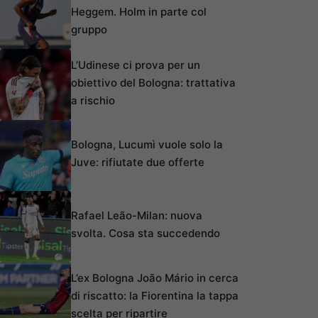
Heggem. Holm in parte col
gruppo
L’Udinese ci prova per un
obiettivo del Bologna: trattativa
a rischio
Bologna, Lucumì vuole solo la
Juve: rifiutate due offerte
Rafael Leão-Milan: nuova
svolta. Cosa sta succedendo
L’ex Bologna João Mário in cerca
di riscatto: la Fiorentina la tappa
scelta per ripartire