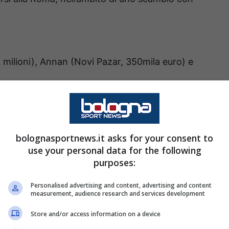
 milioni), Annan (Novi Pazar, 350mila euro) e
ijdonk (Cesena, gratuito) e il giovane Hodzic
iti in prestito Raimondo (Venezia) e Bonifazi
bolognasportnews.it asks for your consent to
use your personal data for the following
purposes:
Personalised advertising and content, advertising and content
measurement, audience research and services development
Store and/or access information on a device