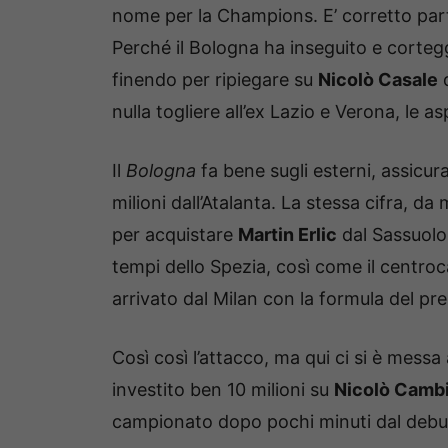
nome per la Champions. E’ corretto partire
Perché il Bologna ha inseguito e corte
finendo per ripiegare su
Nicolò Casale
q
nulla togliere all’ex Lazio e Verona, le a
Il
Bologna
fa bene sugli esterni, assicu
milioni dall’Atalanta. La stessa cifra, d
per acquistare
Martin Erlic
dal Sassuolo.
tempi dello Spezia, così come il centr
arrivato dal Milan con la formula del pres
Così così l’attacco, ma qui ci si è mess
investito ben 10 milioni su
Nicolò Camb
campionato dopo pochi minuti dal debut