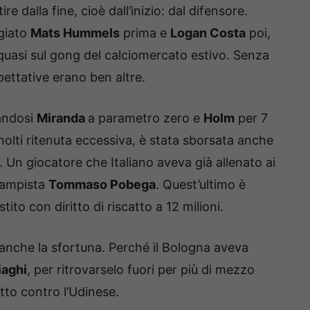
 dalla fine, cioè dall’inizio: dal difensore.
ggiato
Mats Hummels
prima e
Logan Costa
poi,
uasi sul gong del calciomercato estivo. Senza
spettative erano ben altre.
randosi
Miranda
a parametro zero e
Holm
per 7
a molti ritenuta eccessiva, è stata sborsata anche
 Un giocatore che Italiano aveva già allenato ai
ocampista
Tommaso Pobega
. Quest’ultimo è
tito con diritto di riscatto a 12 milioni.
a anche la sfortuna. Perché il Bologna aveva
iaghi
, per ritrovarselo fuori per più di mezzo
to contro l’Udinese.