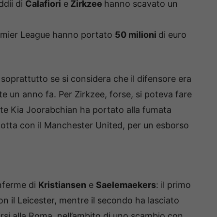
ddii di
Calafiori
e
Zirkzee
hanno scavato un
remier League hanno portato
50 milioni
di euro
, soprattutto se si considera che il difensore era
e un anno fa. Per Zirkzee, forse, si poteva fare
ente Kia Joorabchian ha portato alla fumata
dotta con il Manchester United, per un esborso
nferme di
Kristiansen
e
Saelemaekers
: il primo
on il Leicester, mentre il secondo ha lasciato
sarsi alla Roma, nell’ambito di uno scambio con