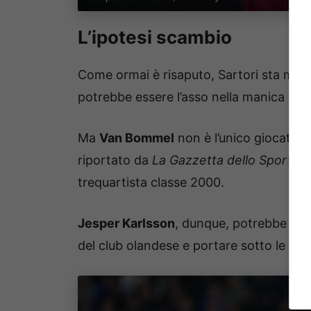
L’ipotesi scambio
Come ormai è risaputo, Sartori sta mo
potrebbe essere l’asso nella manica per ar
Ma
Van Bommel
non è l’unico giocatore
riportato da
La Gazzetta dello Sport
, c
trequartista classe 2000.
Jesper Karlsson
, dunque, potrebbe ess
del club olandese e portare sotto le Due