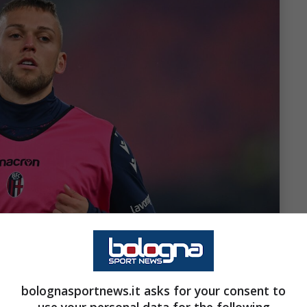
bolognasportnews.it asks for your consent to
tini/Getty Images Via OneFootball)