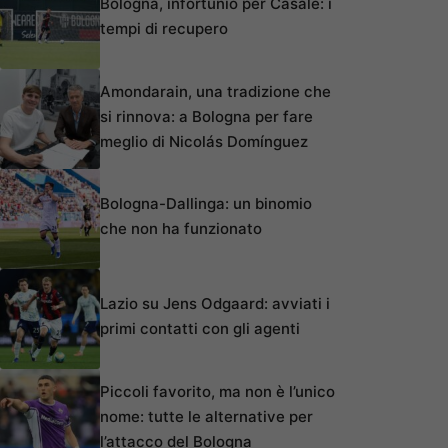
Bologna, infortunio per Casale: i
tempi di recupero
Amondarain, una tradizione che
si rinnova: a Bologna per fare
meglio di Nicolás Domínguez
Bologna-Dallinga: un binomio
che non ha funzionato
Lazio su Jens Odgaard: avviati i
primi contatti con gli agenti
Piccoli favorito, ma non è l’unico
nome: tutte le alternative per
l’attacco del Bologna