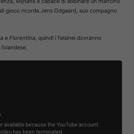
rrenza,
Mijnans
è capace di abbinare un mancino
ile di gioco ricorda Jens Odgaard, suo compagno
a
e
Fiorentina
, quindi i felsinei dovranno
 l’olandese.