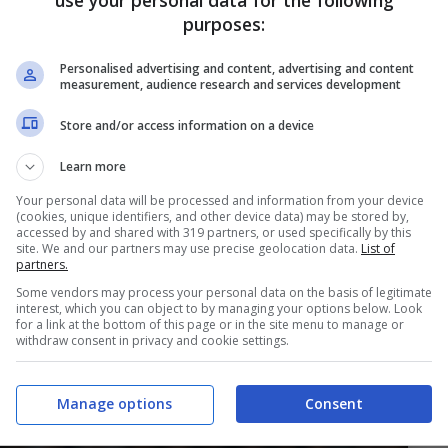
use your personal data for the following
purposes:
Personalised advertising and content, advertising and content
measurement, audience research and services development
nitorando
Ruben Van Bommel
dell’AZ e
Karlsson
Store and/or access information on a device
rivare al figlio d’arte.
Learn more
 dell’AZ Alkmaar sull’agenda del
Bologna
: come
Your personal data will be processed and information from your device
(cookies, unique identifiers, and other device data) may be stored by,
’è forte interesse anche per
Sven Mijnans
,
accessed by and shared with 319 partners, or used specifically by this
site. We and our partners may use precise geolocation data.
List of
partners.
Some vendors may process your personal data on the basis of legitimate
interest, which you can object to by managing your options below. Look
ere la pedina chiave per abbassare le pretese
for a link at the bottom of this page or in the site menu to manage or
withdraw consent in privacy and cookie settings.
 Torri uno dei due prospetti.
Manage options
Consent