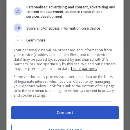
Personalised advertising and content, advertising and
content measurement, audience research and
services development
Store and/or access information on a device
Lorenzo Sonego (ph. Image Sport)
Learn more
Your personal data will be processed and information from
Nella seconda partita di singolare, il favorito
your device (cookies, unique identifiers, and other device
data) may be stored by, accessed by and shared with 319
Lorenzo
Sonego
soddisfa le attese
partners, or used specifically by this site. We and our partners
may use precise geolocation data.
List of partners.
superando con un doppio 6-4 il numero uno
Some vendors may process your personal data on the basis
degli svedesi Elias
Ymer
che lo scorso anno
of legitimate interest, which you can object to by managing
your options below. Look for a link at the bottom of this page
superò proprio qui a
Bologna
Jannik
Sinner
e
or in the site menu to manage or withdraw consent in privacy
and cookie settings.
che in questa settimana bolognese la chiude
senza riuscire a vincere nemmeno un set. Il
Consent
primo set vede tre break nei primi cinque
giochi con
Sonego
che strappa il servizio allo