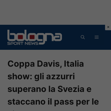
Vai
al
MENU
contenuto
Coppa Davis, Italia
show: gli azzurri
superano la Svezia e
staccano il pass per le