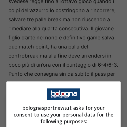
svedese regge fino all’ottavo gioco quando i
colpi dell’azzurro lo costringono a rincorrere,
salvare tre palle break ma non riuscendo a
rimediare alla quarta consecutiva. Il giovane
figlio d’arte nel nono e definitivo game salva
due match point, ha una palla del
controbreak ma alla fine deve arrendersi in
poco più di un’ora con il punteggio di 6-4/6-3.
Punto che consegna sin da subito il pass per
Malaga
.
bolognasportnews.it asks for your
consent to use your personal data for the
following purposes: