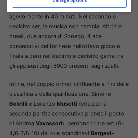
Manage options
svede due volte per poi chiudere
agevolmente in 40 minuti. Nel secondo e
decisivo set, la musica non cambia. Altri tre
break, due ancora di Sonego, 4 ace
consecutivi del torinese nell’ottavo gioco e
finale a zero nel decimo e decisivo game tra
gli applausi degli 8000 presenti sugli spalti.
Infine, nel doppio ormai ininfluente ai fini della
classifica e della qualificazione, Simone
Bolellli
e Lorenzo
Musetti
(che per la
seconda partita consecutiva prende il posto
di Andrea
Vavassori
), perdono in tre set (6-
4/6-7/8-10) dai due scandinavi
Bergevi
–