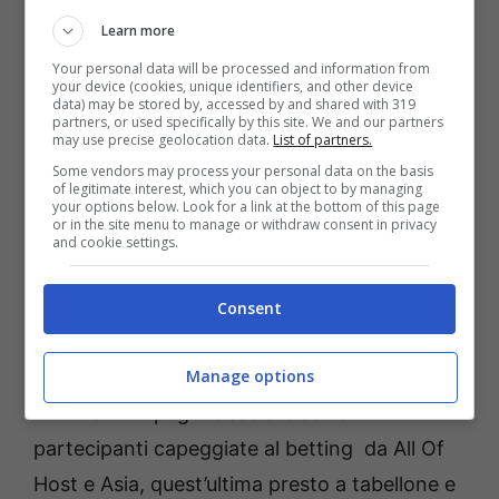
d’avanguardia ha battuto il prestigioso
Learn more
avversario e la diligente Baby Spritz.
Your personal data will be processed and information from
your device (cookies, unique identifiers, and other device
Testimone ai cadetti alla terza corsa, con
data) may be stored by, accessed by and shared with 319
partners, or used specifically by this site. We and our partners
Amornero Roc vincitore nel pieno rispetto del
may use precise geolocation data.
List of partners.
pronostico che affidava al neo allievo di
Some vendors may process your personal data on the basis
of legitimate interest, which you can object to by managing
Alessandro Gocciadoro il ruolo di prima
your options below. Look for a link at the bottom of this page
or in the site menu to manage or withdraw consent in privacy
scelta, successo sancito dall’eccellente media
and cookie settings.
di 1.13.7 davanti alla iniziale battistrada Atena
Caf e alla sorprendente Astrit Trio. Ambiziose
Consent
lady di quattro anni alla quarta corsa, un
Manage options
miglio per testare la condizione in vista degli
imminenti impegni classici e sette
partecipanti capeggiate al betting da All Of
Host e Asia, quest’ultima presto a tabellone e