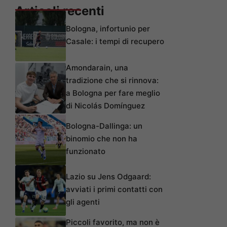
Articoli recenti
Bologna, infortunio per
Casale: i tempi di recupero
Amondarain, una
tradizione che si rinnova:
a Bologna per fare meglio
di Nicolás Domínguez
Bologna-Dallinga: un
binomio che non ha
funzionato
Lazio su Jens Odgaard:
avviati i primi contatti con
gli agenti
Piccoli favorito, ma non è