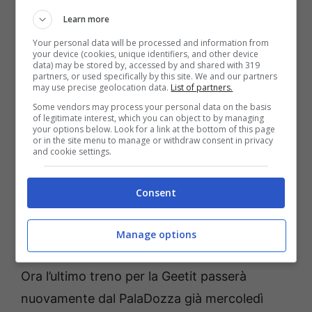
vincenti, surclassati a muro e anche
Learn more
purtroppo troppo fallosi (22 errori commessi
Your personal data will be processed and information from
your device (cookies, unique identifiers, and other device
in tre set brevi sono troppi). Unico bolognese
data) may be stored by, accessed by and shared with 319
partners, or used specifically by this site. We and our partners
in doppia cifra il solito
Spagnol
con 13 punti.
may use precise geolocation data.
List of partners.
La Geetit ha dovuto ancora una volta fare i
Some vendors may process your personal data on the basis
of legitimate interest, which you can object to by managing
conti con una formazione priva di alcuni
your options below. Look for a link at the bottom of this page
or in the site menu to manage or withdraw consent in privacy
uomini importanti e, pur costringendo gli
and cookie settings.
avversari a qualche sforzo in più in ricezione,
ha viaggiato con un deludente 31% in attacco
Consent
che non ha offerto speranze di successo ai
rossoblù.
Manage options
Ora l’ultimo treno per la Geetit passerà
nuovamente dal PalaDozza già mercoledì