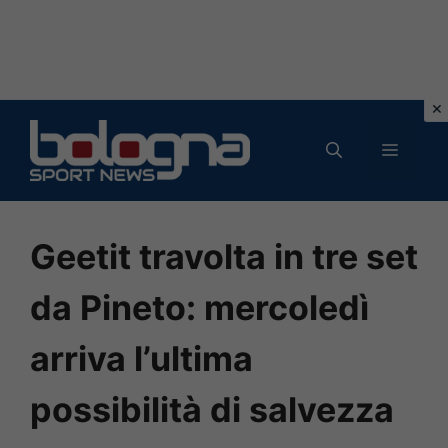
Vai
al
MENU
contenuto
Geetit travolta in tre set
da Pineto: mercoledì
arriva l’ultima
possibilità di salvezza