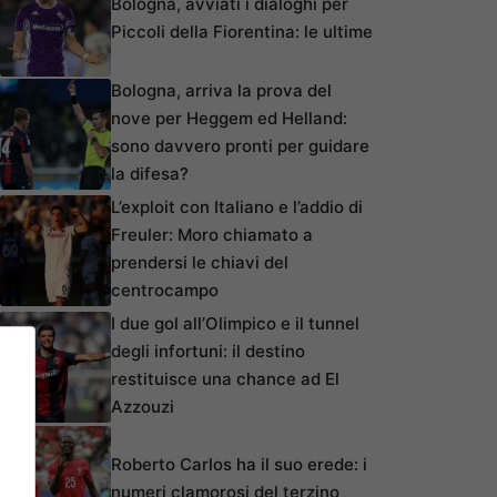
Bologna, avviati i dialoghi per
Piccoli della Fiorentina: le ultime
Bologna, arriva la prova del
nove per Heggem ed Helland:
sono davvero pronti per guidare
la difesa?
L’exploit con Italiano e l’addio di
Freuler: Moro chiamato a
prendersi le chiavi del
centrocampo
I due gol all’Olimpico e il tunnel
degli infortuni: il destino
restituisce una chance ad El
Azzouzi
Roberto Carlos ha il suo erede: i
numeri clamorosi del terzino