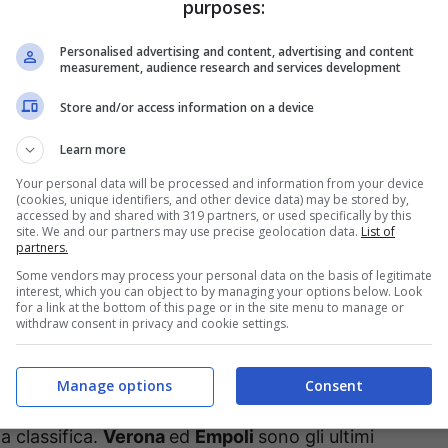
purposes:
Personalised advertising and content, advertising and content
measurement, audience research and services development
Store and/or access information on a device
Learn more
Your personal data will be processed and information from your device
(cookies, unique identifiers, and other device data) may be stored by,
accessed by and shared with 319 partners, or used specifically by this
Emilia Romagna, ieri il
Bologna
continua
site. We and our partners may use precise geolocation data.
List of
partners.
le
, in vista della sfida di sabato contro la
Some vendors may process your personal data on the basis of legitimate
cercano una vittoria che manca da
6 partite.
interest, which you can object to by managing your options below. Look
for a link at the bottom of this page or in the site menu to manage or
withdraw consent in privacy and cookie settings.
logna
, i rossoblù sono attesi da un esame
e
“piccole”
. Nel girone di ritorno, il Bologna ha
Manage options
Consent
, ma ha lasciato
punti preziosi
contro le squadre
a classifica.
Verona
ed
Empoli
sono gli ultimi