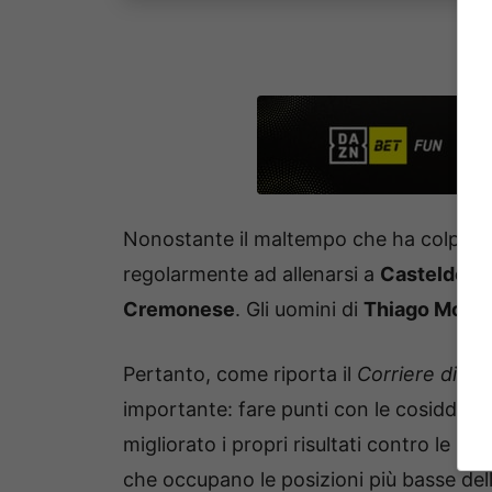
Nonostante il maltempo che ha colpito l’
regolarmente ad allenarsi a
Casteldebo
Cremonese
. Gli uomini di
Thiago Motta
Pertanto, come riporta il
Corriere di Bo
importante: fare punti con le cosiddett
migliorato i propri risultati contro le big
che occupano le posizioni più basse dell