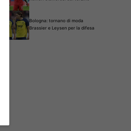
Bologna: tornano di moda
Brassier e Leysen per la difesa